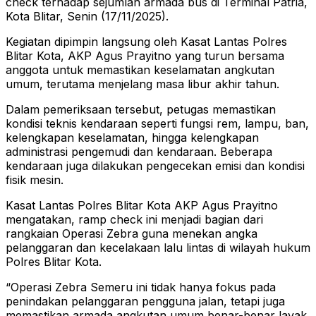
check terhadap sejumlah armada bus di Terminal Patria,
Kota Blitar, Senin (17/11/2025).
Kegiatan dipimpin langsung oleh Kasat Lantas Polres
Blitar Kota, AKP Agus Prayitno yang turun bersama
anggota untuk memastikan keselamatan angkutan
umum, terutama menjelang masa libur akhir tahun.
Dalam pemeriksaan tersebut, petugas memastikan
kondisi teknis kendaraan seperti fungsi rem, lampu, ban,
kelengkapan keselamatan, hingga kelengkapan
administrasi pengemudi dan kendaraan. Beberapa
kendaraan juga dilakukan pengecekan emisi dan kondisi
fisik mesin.
Kasat Lantas Polres Blitar Kota AKP Agus Prayitno
mengatakan, ramp check ini menjadi bagian dari
rangkaian Operasi Zebra guna menekan angka
pelanggaran dan kecelakaan lalu lintas di wilayah hukum
Polres Blitar Kota.
“Operasi Zebra Semeru ini tidak hanya fokus pada
penindakan pelanggaran pengguna jalan, tetapi juga
memastikan armada angkutan umum benar-benar layak