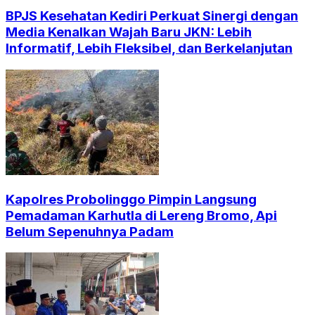
BPJS Kesehatan Kediri Perkuat Sinergi dengan
Media Kenalkan Wajah Baru JKN: Lebih
Informatif, Lebih Fleksibel, dan Berkelanjutan
Kapolres Probolinggo Pimpin Langsung
Pemadaman Karhutla di Lereng Bromo, Api
Belum Sepenuhnya Padam