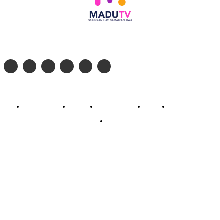
Follow social media kami di:
© 2026 - PT. Madinul Ulum Media Televisi Ummat Tulungagung, Jawa Timur
Profil Madu TV
Redaksi
Pedoman Siber
Kontak
Live Streaming
PodCast