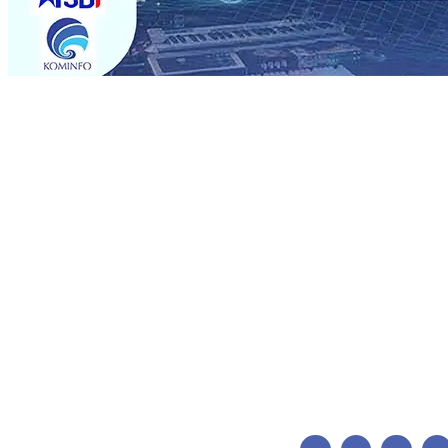
Trending
KAI Daop 7 Madiun Salurkan Bantuan TJSL Rp123 Juta un
Karbon, Hasil Panen Jagung di Mojokerto Tembus 18 T
Hari ke-75
06 Agu 2026
•
Bangga, Mas Dhito Beri Beasi
Timur Terus Bertumbuh, menunjukan Kuatnya Basis M
Bagi Petani
06 Agu 2026
•
Kapolres Probolinggo Pimpin
Spanyol Pastikan Gabung skuad Macan Putih
05 Agu 20
2026
•
Cerita Supeno, Penjahit Vermak Keliling Di Teng
KAI Daop 7 Madiun Salurkan Bantuan TJSL Rp123 Juta un
Karbon, Hasil Panen Jagung di Mojokerto Tembus 18 T
Hari ke-75
06 Agu 2026
•
Bangga, Mas Dhito Beri Beasi
Timur Terus Bertumbuh, menunjukan Kuatnya Basis M
Bagi Petani
06 Agu 2026
•
Kapolres Probolinggo Pimpin
Spanyol Pastikan Gabung skuad Macan Putih
05 Agu 20
2026
•
Cerita Supeno, Penjahit Vermak Keliling Di Teng