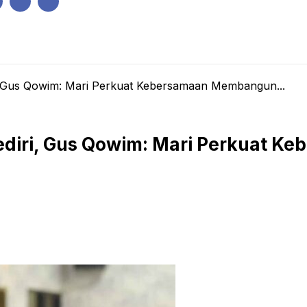
IK
PEMERINTAHAN
EKONOMI
KRIMINAL
PENDIDIKAN
, Gus Qowim: Mari Perkuat Kebersamaan Membangun...
ediri, Gus Qowim: Mari Perkuat 