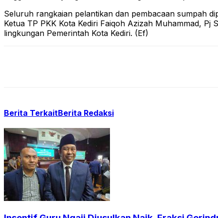
Seluruh rangkaian pelantikan dan pembacaan sumpah dipim
Ketua TP PKK Kota Kediri Faiqoh Azizah Muhammad, Pj Sek
lingkungan Pemerintah Kota Kediri. (Ef)
Berita Terkait
Berita Redaksi
Insentif Guru Ngaji Diusulkan Naik, Fraksi Geri