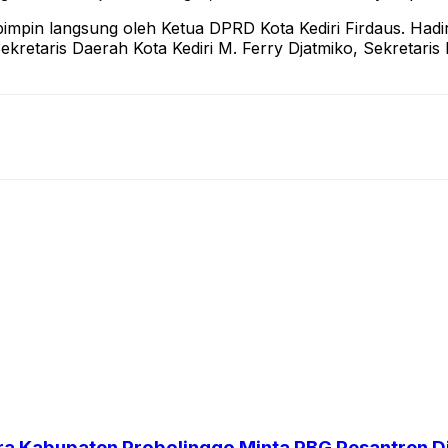
pin langsung oleh Ketua DPRD Kota Kediri Firdaus. Hadir 
retaris Daerah Kota Kediri M. Ferry Djatmiko, Sekretaris
ndra Kabupaten Probolinggo Minta PBG Pesantren D