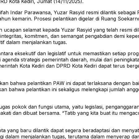
D Kota Kediri, Jumat (14/11/2025).
fah Indar Parawansa, Yuzar Rasyid resmi dilantik sebaga
un kemarin. Prosesi pelantikan digelar di Ruang Soekarn
an ucapan selamat kepada Yuzar Rasyid yang telah resmi d
 integritas, komitmen, dan semangat pengabdian demi kepe
if dalam menjalankan tugas.
tara eksekutif dan legislatif untuk memastikan setiap pro
ai agenda strategis pemerintah daerah, mulai dari pening
erintah Kota Kediri dan DPRD Kota Kediri dapat terus ber
ikan bahwa pelantikan PAW ini dapat terlaksana dengan b
kan bahwa pelantikan ini sekaligus melengkapi jumlah angg
ugas pokok dan fungsi utama, yaitu legislasi, penganggar
isepakati dan dibuat bersama. “Tatib yang kita buat itu men
gota yang baru dilantik dapat segera beradaptasi dan men
nergi dalam menjalankan tugas, terutama dalam menyerap da