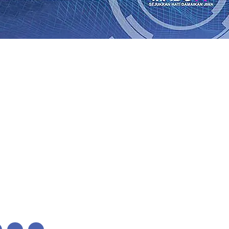
tuk Pendidikan, Sosial, dan Pelestarian Budaya
06 Agu 2
on/Ha
06 Agu 2026
•
Perkuat Kemitraan Dengan Petani, PG 
swa Siswa Peraih Medali Emas LKS Nasional 2026
06 Agu 2
enabung Nasabah
06 Agu 2026
•
Dukung Peningkatan Produ
 Langsung Pemadaman Karhutla di Lereng Bromo, Api B
26
•
Kapolres Kediri Kota Jalin Silaturahmi dengan Ponpes 
ah Perkembangan Industri Fesyen yang Semakin Pesat
05 A
tuk Pendidikan, Sosial, dan Pelestarian Budaya
06 Agu 2
on/Ha
06 Agu 2026
•
Perkuat Kemitraan Dengan Petani, PG 
swa Siswa Peraih Medali Emas LKS Nasional 2026
06 Agu 2
enabung Nasabah
06 Agu 2026
•
Dukung Peningkatan Produ
 Langsung Pemadaman Karhutla di Lereng Bromo, Api B
26
•
Kapolres Kediri Kota Jalin Silaturahmi dengan Ponpes 
ah Perkembangan Industri Fesyen yang Semakin Pesat
05 A