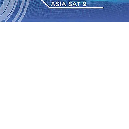
026
•
ITS Perkenalkan Pupuk Probiotik Berbasis Grafenik
Pesantren Baru Sukses Menggiling Tebu 4 Juta Kuintal di
026
•
Jumlah Rekening dan Nominal Simpanan di Jawa
ksi, Mas Dhito Kembali Salurkan 216 Bantuan Pertanian
elum Sepenuhnya Padam
05 Agu 2026
•
Sergio Castel dari
Wali Barokah, Pererat Sinergi Polri dan Ulama
05 Agu
gu 2026
•
026
•
ITS Perkenalkan Pupuk Probiotik Berbasis Grafenik
Pesantren Baru Sukses Menggiling Tebu 4 Juta Kuintal di
026
•
Jumlah Rekening dan Nominal Simpanan di Jawa
ksi, Mas Dhito Kembali Salurkan 216 Bantuan Pertanian
elum Sepenuhnya Padam
05 Agu 2026
•
Sergio Castel dari
Wali Barokah, Pererat Sinergi Polri dan Ulama
05 Agu
gu 2026
•