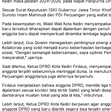
Kediri masa jabatan 2024–2029, pada Rapat Paripurna DPR
Sesuai Surat Keputusan (SK) Gubernur Jawa Timur Khofi
Sunoto Imam Mahmudi dari PDI Perjuangan yang wafat tah
Pada kesempatan ini, Wakil Wali Kota Kediri menyampaik
baru tersebut diharapkan dapat dijalankan dengan penuh
anggota baru dapat memperkuat dinamika lembaga legislat
Lebih lanjut, Gus Qowim menegaskan pentingnya sinergi an
Kolaborasi yang solid menjadi kunci keberhasilan berbag
sosial. “Dengan semangat kebersamaan, saya optimis Pem
masyarakat,” ujarnya.
Saat ditemui, Ketua DPRD Kota Kediri Firdaus, menyampa
anggota terpilih sebelumnya meninggal dunia. Ia menutur
Perjuangan anggotanya juga akhirnya terpenuhi.
Firdaus menjelaskan bahwa anggota DPRD, memiliki tiga t
dijalankan sesuai koridor tata tertib (tatib) yang telah d
diantaranya muatan lokal yang ada di kita,” imbuhnya.
Lebih lanjut, Ketua DPRD Kota Kediri berpesan agar ang
anggota DPRD yang baru dilantik segera bisa terjalin si