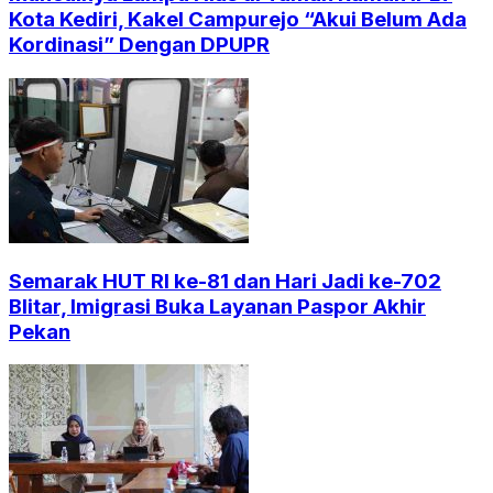
Kota Kediri, Kakel Campurejo “Akui Belum Ada
Kordinasi” Dengan DPUPR
Semarak HUT RI ke-81 dan Hari Jadi ke-702
Blitar, Imigrasi Buka Layanan Paspor Akhir
Pekan