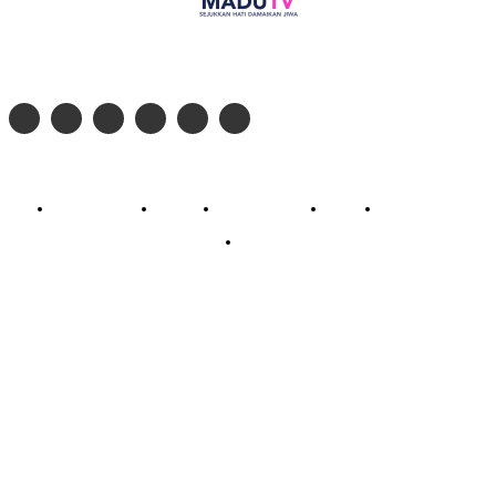
Follow social media kami di:
© 2026 - PT. Madinul Ulum Media Televisi Ummat Tulungagung, Jawa Timur
Profil Madu TV
Redaksi
Pedoman Siber
Kontak
Live Streaming
PodCast