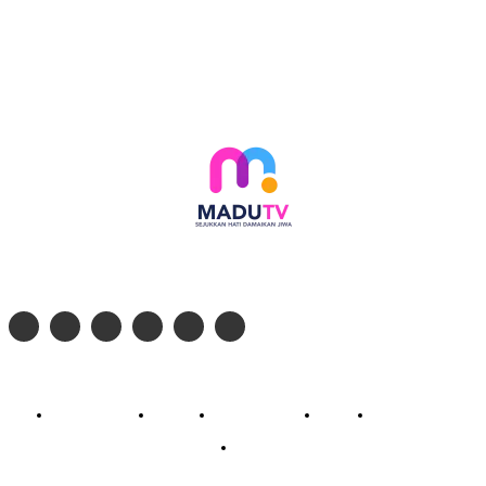
Follow social media kami di:
© 2026 - PT. Madinul Ulum Media Televisi Ummat Tulungagung, Jawa Timur
Profil Madu TV
Redaksi
Pedoman Siber
Kontak
Live Streaming
PodCast