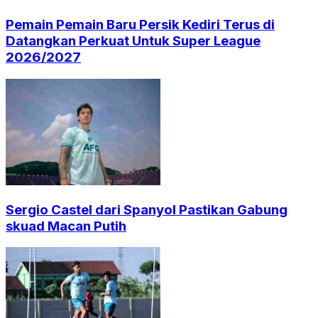
Pemain Pemain Baru Persik Kediri Terus di
Datangkan Perkuat Untuk Super League
2026/2027
Sergio Castel dari Spanyol Pastikan Gabung
skuad Macan Putih