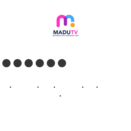
Follow social media kami di:
© 2026 - PT. Madinul Ulum Media Televisi Ummat Tulungagung, Jawa Timur
Profil Madu TV
Redaksi
Pedoman Siber
Kontak
Live Streaming
PodCast