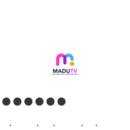
Follow social media kami di:
© 2026 - PT. Madinul Ulum Media Televisi Ummat Tulungagung, Jawa Timur
Profil Madu TV
Redaksi
Pedoman Siber
Kontak
Live Streaming