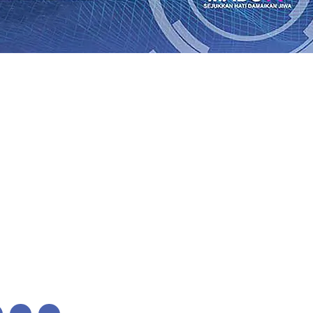
 Terus Bertumbuh, menunjukan Kuatnya Basis Menabung 
Petani
06 Agu 2026
•
Kapolres Probolinggo Pimpin Langs
panyol Pastikan Gabung skuad Macan Putih
05 Agu 2026
•
Cerita Supeno, Penjahit Vermak Keliling Di Tengah Perke
il Warga
04 Agu 2026
•
Kwarnas Gerakan Pramuka Budi W
 dan Uji Coba di Solo, Fokus Matangkan Persiapan Musim 
uksi
04 Agu 2026
•
 Terus Bertumbuh, menunjukan Kuatnya Basis Menabung 
Petani
06 Agu 2026
•
Kapolres Probolinggo Pimpin Langs
panyol Pastikan Gabung skuad Macan Putih
05 Agu 2026
•
Cerita Supeno, Penjahit Vermak Keliling Di Tengah Perke
il Warga
04 Agu 2026
•
Kwarnas Gerakan Pramuka Budi W
 dan Uji Coba di Solo, Fokus Matangkan Persiapan Musim 
uksi
04 Agu 2026
•