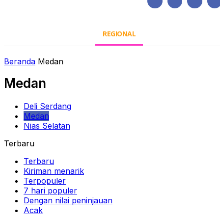
Kamis, Agustus 6, 2026
HOME
REGIONAL
NASIONAL
POLIT
Beranda
Medan
Medan
Deli Serdang
Medan
Nias Selatan
Terbaru
Terbaru
Kiriman menarik
Terpopuler
7 hari populer
Dengan nilai peninjauan
Acak