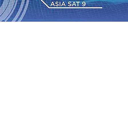
Nasabah
06 Agu 2026
•
Dukung Peningkatan Produksi,
ung Pemadaman Karhutla di Lereng Bromo, Api Belum
Kapolres Kediri Kota Jalin Silaturahmi dengan Ponpes Wali
mbangan Industri Fesyen yang Semakin Pesat
05 Agu 2026
aseso, Ajak Pramuka Jaga Warisan Perjuangan Bung
2026-2027
04 Agu 2026
•
Dorong dan dukung kenaikkan
Nasabah
06 Agu 2026
•
Dukung Peningkatan Produksi,
ung Pemadaman Karhutla di Lereng Bromo, Api Belum
Kapolres Kediri Kota Jalin Silaturahmi dengan Ponpes Wali
mbangan Industri Fesyen yang Semakin Pesat
05 Agu 2026
aseso, Ajak Pramuka Jaga Warisan Perjuangan Bung
2026-2027
04 Agu 2026
•
Dorong dan dukung kenaikkan