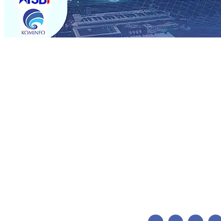
Trending
Jumlah Rekening dan Nominal Simpanan di Jawa Timur
Mas Dhito Kembali Salurkan 216 Bantuan Pertanian Bagi 
Sepenuhnya Padam
05 Agu 2026
•
Sergio Castel dari S
Barokah, Pererat Sinergi Polri dan Ulama
05 Agu 2026
•
•
Mas Dhito Minta Camat Proaktif Pantau Perubahan Des
Karno
04 Agu 2026
•
Persik Kediri Gelar Training Camp
Harga Gula dtingkat Petani Seiring Naiknya Ongkos Prod
Jumlah Rekening dan Nominal Simpanan di Jawa Timur
Mas Dhito Kembali Salurkan 216 Bantuan Pertanian Bagi 
Sepenuhnya Padam
05 Agu 2026
•
Sergio Castel dari S
Barokah, Pererat Sinergi Polri dan Ulama
05 Agu 2026
•
•
Mas Dhito Minta Camat Proaktif Pantau Perubahan Des
Karno
04 Agu 2026
•
Persik Kediri Gelar Training Camp
Harga Gula dtingkat Petani Seiring Naiknya Ongkos Prod