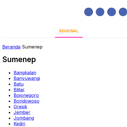
Sabtu, Agustus 8, 2026
HOME
REGIONAL
NASIONAL
POLIT
Beranda
Sumenep
Sumenep
Bangkalan
Banyuwangi
Batu
Blitar
Bojonegoro
Bondowoso
Gresik
Jember
Jombang
Kediri