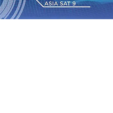
 Pemkot “Kekeh” Dengan Materi Banding
07 Agu 2026
•
2026
•
BPJS Kesehatan Kediri Perkuat Sinergi dengan
Baru Persik Kediri Terus di Datangkan Perkuat Untuk
Sosial, dan Pelestarian Budaya
06 Agu 2026
•
ITS
gu 2026
•
Perkuat Kemitraan Dengan Petani, PG
wa Siswa Peraih Medali Emas LKS Nasional 2026
06 Agu
nabung Nasabah
06 Agu 2026
•
Dukung Peningkatan
 Pemkot “Kekeh” Dengan Materi Banding
07 Agu 2026
•
2026
•
BPJS Kesehatan Kediri Perkuat Sinergi dengan
Baru Persik Kediri Terus di Datangkan Perkuat Untuk
Sosial, dan Pelestarian Budaya
06 Agu 2026
•
ITS
gu 2026
•
Perkuat Kemitraan Dengan Petani, PG
wa Siswa Peraih Medali Emas LKS Nasional 2026
06 Agu
nabung Nasabah
06 Agu 2026
•
Dukung Peningkatan