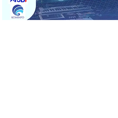
Trending
Sebut Pemkot Kediri Arogan Soal TPA Pojok, Pengugat d
Perkuat Hubungan Dengan 17 Desa Sekitar, PT SGN MK
Media Kenalkan Wajah Baru JKN: Lebih Informatif, Lebih 
Super League 2026/2027
06 Agu 2026
•
KAI Daop 7 Mad
Perkenalkan Pupuk Probiotik Berbasis Grafenik Karbon,
Pesantren Baru Sukses Menggiling Tebu 4 Juta Kuintal d
2026
•
Jumlah Rekening dan Nominal Simpanan di Jawa
Produksi, Mas Dhito Kembali Salurkan 216 Bantuan Perta
Sebut Pemkot Kediri Arogan Soal TPA Pojok, Pengugat d
Perkuat Hubungan Dengan 17 Desa Sekitar, PT SGN MK
Media Kenalkan Wajah Baru JKN: Lebih Informatif, Lebih 
Super League 2026/2027
06 Agu 2026
•
KAI Daop 7 Mad
Perkenalkan Pupuk Probiotik Berbasis Grafenik Karbon,
Pesantren Baru Sukses Menggiling Tebu 4 Juta Kuintal d
2026
•
Jumlah Rekening dan Nominal Simpanan di Jawa
Produksi, Mas Dhito Kembali Salurkan 216 Bantuan Perta