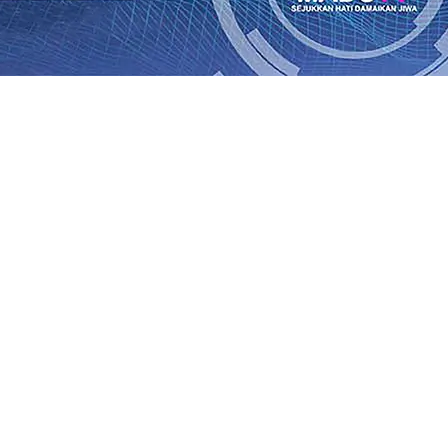
an Saroja: Banding atau Kasasi, Warga Tak Akan Gentar!,
SO Kebun Dhoho Kembali Salurkan Bantuan Gula
07 Agu 
Fleksibel, dan Berkelanjutan
07 Agu 2026
•
Pemain Pemain 
iun Salurkan Bantuan TJSL Rp123 Juta untuk Pendidikan, 
 Hasil Panen Jagung di Mojokerto Tembus 18 Ton/Ha
06 A
i Hari ke-75
06 Agu 2026
•
Bangga, Mas Dhito Beri Beasis
 Timur Terus Bertumbuh, menunjukan Kuatnya Basis Me
nian Bagi Petani
06 Agu 2026
•
an Saroja: Banding atau Kasasi, Warga Tak Akan Gentar!,
SO Kebun Dhoho Kembali Salurkan Bantuan Gula
07 Agu 
Fleksibel, dan Berkelanjutan
07 Agu 2026
•
Pemain Pemain 
iun Salurkan Bantuan TJSL Rp123 Juta untuk Pendidikan, 
 Hasil Panen Jagung di Mojokerto Tembus 18 Ton/Ha
06 A
i Hari ke-75
06 Agu 2026
•
Bangga, Mas Dhito Beri Beasis
 Timur Terus Bertumbuh, menunjukan Kuatnya Basis Me
nian Bagi Petani
06 Agu 2026
•