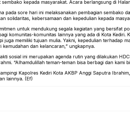
t sembako kepada masyarakat. Acara berlangsung di Halama
a pada sore hari ini melaksanakan pembagian sembako dan
an solidaritas, kebersamaan dan kepedulian kepada masyar
tmen untuk mendukung segala kegiatan yang bersifat posit
si bagi komunitas-komunitas lainnya yang ada di Kota Kedi
i juga memiliki tujuan mulia. Yakni, kepedulian terhadap m
ri kemudahan dan kelancaran,” ungkapnya.
kti sosial ini merupakan agenda rutin yang dilakukan HDCI
urahmi. “Alhamdulillah teman-teman bisa berbagi dan kami bi
mpingi Kapolres Kediri Kota AKBP Anggi Saputra Ibrahim, 
n lainnya. (Ef)