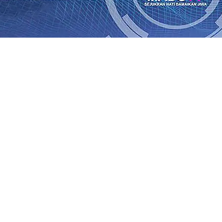
rasi Buka Layanan Paspor Akhir Pekan
08 Agu 2026
•
KA B
Daop 7 Madiun Sampaikan Permohonan Maaf
08 Agu 2026
•
al TPA Pojok, Pengugat dan Saroja: Banding atau Kasasi,
sa Sekitar, PT SGN MKSO Kebun Dhoho Kembali Salurka
ebih Informatif, Lebih Fleksibel, dan Berkelanjutan
07 Ag
gu 2026
•
KAI Daop 7 Madiun Salurkan Bantuan TJSL Rp123
is Grafenik Karbon, Hasil Panen Jagung di Mojokerto Tem
 Kuintal di Hari ke-75
06 Agu 2026
•
rasi Buka Layanan Paspor Akhir Pekan
08 Agu 2026
•
KA B
Daop 7 Madiun Sampaikan Permohonan Maaf
08 Agu 2026
•
al TPA Pojok, Pengugat dan Saroja: Banding atau Kasasi,
sa Sekitar, PT SGN MKSO Kebun Dhoho Kembali Salurka
ebih Informatif, Lebih Fleksibel, dan Berkelanjutan
07 Ag
gu 2026
•
KAI Daop 7 Madiun Salurkan Bantuan TJSL Rp123
is Grafenik Karbon, Hasil Panen Jagung di Mojokerto Tem
 Kuintal di Hari ke-75
06 Agu 2026
•