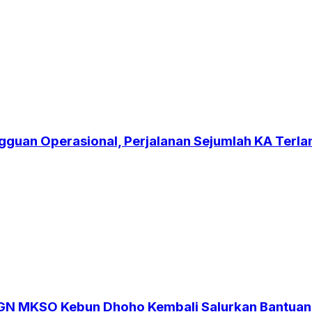
gguan Operasional, Perjalanan Sejumlah KA Terl
SGN MKSO Kebun Dhoho Kembali Salurkan Bantuan