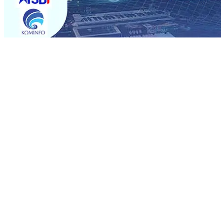
Trending
Semarak HUT RI ke-81 dan Hari Jadi ke-702 Blitar, Imig
Operasional, Perjalanan Sejumlah KA Terlambat, KAI 
Rp1 Miliar
08 Agu 2026
•
Sebut Pemkot Kediri Arogan So
Banding
07 Agu 2026
•
Perkuat Hubungan Dengan 17 De
Perkuat Sinergi dengan Media Kenalkan Wajah Baru JKN: L
Datangkan Perkuat Untuk Super League 2026/2027
06 A
06 Agu 2026
•
ITS Perkenalkan Pupuk Probiotik Berbas
Petani, PG Pesantren Baru Sukses Menggiling Tebu 4 Juta
Semarak HUT RI ke-81 dan Hari Jadi ke-702 Blitar, Imig
Operasional, Perjalanan Sejumlah KA Terlambat, KAI 
Rp1 Miliar
08 Agu 2026
•
Sebut Pemkot Kediri Arogan So
Banding
07 Agu 2026
•
Perkuat Hubungan Dengan 17 De
Perkuat Sinergi dengan Media Kenalkan Wajah Baru JKN: L
Datangkan Perkuat Untuk Super League 2026/2027
06 A
06 Agu 2026
•
ITS Perkenalkan Pupuk Probiotik Berbas
Petani, PG Pesantren Baru Sukses Menggiling Tebu 4 Juta