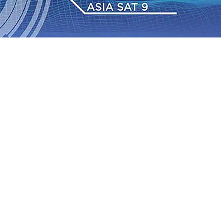
IAS Relasi Madiun-Adi Soemarmo Alami Gangguan
Rumah dan 6 Kendaraan Ludes Terbakar, Kerugian Capai
 Warga Tak Akan Gentar!, Pemkot “Kekeh” Dengan Materi
n Bantuan Gula
07 Agu 2026
•
BPJS Kesehatan Kediri
u 2026
•
Pemain Pemain Baru Persik Kediri Terus di
 Juta untuk Pendidikan, Sosial, dan Pelestarian Budaya
bus 18 Ton/Ha
06 Agu 2026
•
Perkuat Kemitraan Dengan
IAS Relasi Madiun-Adi Soemarmo Alami Gangguan
Rumah dan 6 Kendaraan Ludes Terbakar, Kerugian Capai
 Warga Tak Akan Gentar!, Pemkot “Kekeh” Dengan Materi
n Bantuan Gula
07 Agu 2026
•
BPJS Kesehatan Kediri
u 2026
•
Pemain Pemain Baru Persik Kediri Terus di
 Juta untuk Pendidikan, Sosial, dan Pelestarian Budaya
bus 18 Ton/Ha
06 Agu 2026
•
Perkuat Kemitraan Dengan