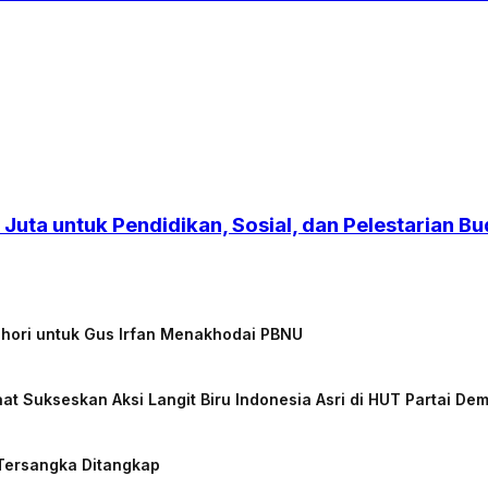
Juta untuk Pendidikan, Sosial, dan Pelestarian B
chori untuk Gus Irfan Menakhodai PBNU
at Sukseskan Aksi Langit Biru Indonesia Asri di HUT Partai De
 Tersangka Ditangkap