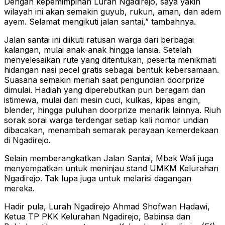
Dengan kepemimpinan Lurah Ngadirejo, saya yakin
wilayah ini akan semakin guyub, rukun, aman, dan adem
ayem. Selamat mengikuti jalan santai,” tambahnya.
Jalan santai ini diikuti ratusan warga dari berbagai
kalangan, mulai anak-anak hingga lansia. Setelah
menyelesaikan rute yang ditentukan, peserta menikmati
hidangan nasi pecel gratis sebagai bentuk kebersamaan.
Suasana semakin meriah saat pengundian doorprize
dimulai. Hadiah yang diperebutkan pun beragam dan
istimewa, mulai dari mesin cuci, kulkas, kipas angin,
blender, hingga puluhan doorprize menarik lainnya. Riuh
sorak sorai warga terdengar setiap kali nomor undian
dibacakan, menambah semarak perayaan kemerdekaan
di Ngadirejo.
Selain memberangkatkan Jalan Santai, Mbak Wali juga
menyempatkan untuk meninjau stand UMKM Kelurahan
Ngadirejo. Tak lupa juga untuk melarisi dagangan
mereka.
Hadir pula, Lurah Ngadirejo Ahmad Shofwan Hadawi,
Ketua TP PKK Kelurahan Ngadirejo, Babinsa dan