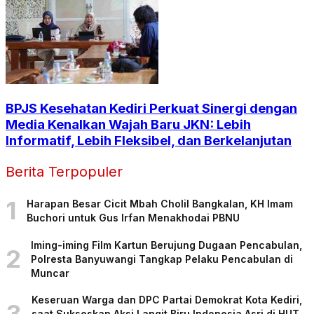
BPJS Kesehatan Kediri Perkuat Sinergi dengan
Media Kenalkan Wajah Baru JKN: Lebih
Informatif, Lebih Fleksibel, dan Berkelanjutan
Berita Terpopuler
1
Harapan Besar Cicit Mbah Cholil Bangkalan, KH Imam
Buchori untuk Gus Irfan Menakhodai PBNU
Iming-iming Film Kartun Berujung Dugaan Pencabulan,
2
Polresta Banyuwangi Tangkap Pelaku Pencabulan di
Muncar
Keseruan Warga dan DPC Partai Demokrat Kota Kediri,
3
saat Sukseskan Aksi Langit Biru Indonesia Asri di HUT