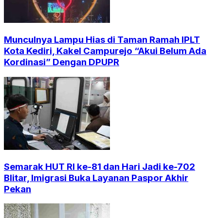
Munculnya Lampu Hias di Taman Ramah IPLT
Kota Kediri, Kakel Campurejo “Akui Belum Ada
Kordinasi” Dengan DPUPR
Semarak HUT RI ke-81 dan Hari Jadi ke-702
Blitar, Imigrasi Buka Layanan Paspor Akhir
Pekan