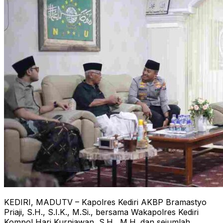
KEDIRI, MADUTV – Kapolres Kediri AKBP Bramastyo
Priaji, S.H., S.I.K., M.Si., bersama Wakapolres Kediri
Kompol Hari Kurniawan, S.H., M.H. dan sejumlah