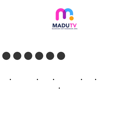
Follow social media kami di:
© 2026 - PT. Madinul Ulum Media Televisi Ummat Tulungagung, Jawa Timur
Profil Madu TV
Redaksi
Pedoman Siber
Kontak
Live Streaming
PodCast