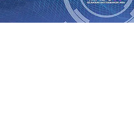
ik Kemenangan Pilkada
08 Agu 2026
•
Semarak HUT RI ke-81
un-Adi Soemarmo Alami Gangguan Operasional, Perjalana
n Ludes Terbakar, Kerugian Capai Rp1 Miliar
08 Agu 2026
r!, Pemkot “Kekeh” Dengan Materi Banding
07 Agu 2026
•
Agu 2026
•
BPJS Kesehatan Kediri Perkuat Sinergi dengan
n Baru Persik Kediri Terus di Datangkan Perkuat Untuk 
kan, Sosial, dan Pelestarian Budaya
06 Agu 2026
•
ITS Pe
Agu 2026
•
ik Kemenangan Pilkada
08 Agu 2026
•
Semarak HUT RI ke-81
un-Adi Soemarmo Alami Gangguan Operasional, Perjalana
n Ludes Terbakar, Kerugian Capai Rp1 Miliar
08 Agu 2026
r!, Pemkot “Kekeh” Dengan Materi Banding
07 Agu 2026
•
Agu 2026
•
BPJS Kesehatan Kediri Perkuat Sinergi dengan
n Baru Persik Kediri Terus di Datangkan Perkuat Untuk 
kan, Sosial, dan Pelestarian Budaya
06 Agu 2026
•
ITS Pe
Agu 2026
•