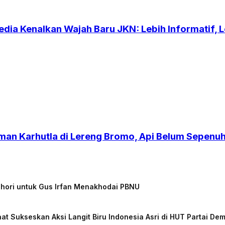
dia Kenalkan Wajah Baru JKN: Lebih Informatif, Le
an Karhutla di Lereng Bromo, Api Belum Sepen
chori untuk Gus Irfan Menakhodai PBNU
at Sukseskan Aksi Langit Biru Indonesia Asri di HUT Partai De