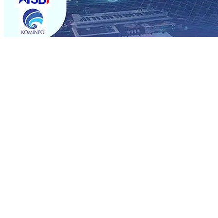
Trending
Musancap PKB Kabupaten Blitar Diikuti 1.500 Kader, Bid
Paspor Akhir Pekan
08 Agu 2026
•
KA BIAS Relasi Madi
Permohonan Maaf
08 Agu 2026
•
Rumah dan 6 Kendaraa
dan Saroja: Banding atau Kasasi, Warga Tak Akan Genta
MKSO Kebun Dhoho Kembali Salurkan Bantuan Gula
07 
Fleksibel, dan Berkelanjutan
07 Agu 2026
•
Pemain Pemai
Madiun Salurkan Bantuan TJSL Rp123 Juta untuk Pendidi
Hasil Panen Jagung di Mojokerto Tembus 18 Ton/Ha
06 
Musancap PKB Kabupaten Blitar Diikuti 1.500 Kader, Bid
Paspor Akhir Pekan
08 Agu 2026
•
KA BIAS Relasi Madi
Permohonan Maaf
08 Agu 2026
•
Rumah dan 6 Kendaraa
dan Saroja: Banding atau Kasasi, Warga Tak Akan Genta
MKSO Kebun Dhoho Kembali Salurkan Bantuan Gula
07 
Fleksibel, dan Berkelanjutan
07 Agu 2026
•
Pemain Pemai
Madiun Salurkan Bantuan TJSL Rp123 Juta untuk Pendidi
Hasil Panen Jagung di Mojokerto Tembus 18 Ton/Ha
06 