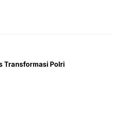
LIVE STREAMING
PODCAST
KAJIAN ISLAM
 Transformasi Polri