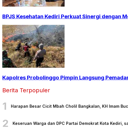
BPJS Kesehatan Kediri Perkuat Sinergi dengan Me
Kapolres Probolinggo Pimpin Langsung Pemadam
Berita Terpopuler
1
Harapan Besar Cicit Mbah Cholil Bangkalan, KH Imam Bu
2
Keseruan Warga dan DPC Partai Demokrat Kota Kediri, sa