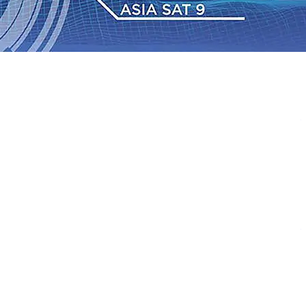
 dan Hari Jadi ke-702 Blitar, Imigrasi Buka Layanan
n Sejumlah KA Terlambat, KAI Daop 7 Madiun Sampaikan
•
Sebut Pemkot Kediri Arogan Soal TPA Pojok, Pengugat
Perkuat Hubungan Dengan 17 Desa Sekitar, PT SGN
 Media Kenalkan Wajah Baru JKN: Lebih Informatif, Lebih
Super League 2026/2027
06 Agu 2026
•
KAI Daop 7
rkenalkan Pupuk Probiotik Berbasis Grafenik Karbon,
 dan Hari Jadi ke-702 Blitar, Imigrasi Buka Layanan
n Sejumlah KA Terlambat, KAI Daop 7 Madiun Sampaikan
•
Sebut Pemkot Kediri Arogan Soal TPA Pojok, Pengugat
Perkuat Hubungan Dengan 17 Desa Sekitar, PT SGN
 Media Kenalkan Wajah Baru JKN: Lebih Informatif, Lebih
Super League 2026/2027
06 Agu 2026
•
KAI Daop 7
rkenalkan Pupuk Probiotik Berbasis Grafenik Karbon,