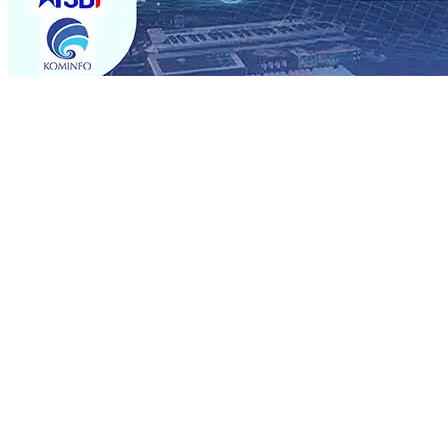
Trending
Sebut Pemkot Kediri Arogan Soal TPA Pojok, Pengugat d
Perkuat Hubungan Dengan 17 Desa Sekitar, PT SGN MK
Media Kenalkan Wajah Baru JKN: Lebih Informatif, Lebih 
Super League 2026/2027
06 Agu 2026
•
KAI Daop 7 Mad
Perkenalkan Pupuk Probiotik Berbasis Grafenik Karbon,
Pesantren Baru Sukses Menggiling Tebu 4 Juta Kuintal d
2026
•
Jumlah Rekening dan Nominal Simpanan di Jawa
Produksi, Mas Dhito Kembali Salurkan 216 Bantuan Perta
Sebut Pemkot Kediri Arogan Soal TPA Pojok, Pengugat d
Perkuat Hubungan Dengan 17 Desa Sekitar, PT SGN MK
Media Kenalkan Wajah Baru JKN: Lebih Informatif, Lebih 
Super League 2026/2027
06 Agu 2026
•
KAI Daop 7 Mad
Perkenalkan Pupuk Probiotik Berbasis Grafenik Karbon,
Pesantren Baru Sukses Menggiling Tebu 4 Juta Kuintal d
2026
•
Jumlah Rekening dan Nominal Simpanan di Jawa
Produksi, Mas Dhito Kembali Salurkan 216 Bantuan Perta