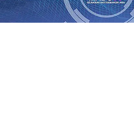
an Saroja: Banding atau Kasasi, Warga Tak Akan Gentar!,
SO Kebun Dhoho Kembali Salurkan Bantuan Gula
07 Agu 
Fleksibel, dan Berkelanjutan
07 Agu 2026
•
Pemain Pemain 
iun Salurkan Bantuan TJSL Rp123 Juta untuk Pendidikan, 
 Hasil Panen Jagung di Mojokerto Tembus 18 Ton/Ha
06 A
i Hari ke-75
06 Agu 2026
•
Bangga, Mas Dhito Beri Beasis
 Timur Terus Bertumbuh, menunjukan Kuatnya Basis Me
nian Bagi Petani
06 Agu 2026
•
an Saroja: Banding atau Kasasi, Warga Tak Akan Gentar!,
SO Kebun Dhoho Kembali Salurkan Bantuan Gula
07 Agu 
Fleksibel, dan Berkelanjutan
07 Agu 2026
•
Pemain Pemain 
iun Salurkan Bantuan TJSL Rp123 Juta untuk Pendidikan, 
 Hasil Panen Jagung di Mojokerto Tembus 18 Ton/Ha
06 A
i Hari ke-75
06 Agu 2026
•
Bangga, Mas Dhito Beri Beasis
 Timur Terus Bertumbuh, menunjukan Kuatnya Basis Me
nian Bagi Petani
06 Agu 2026
•