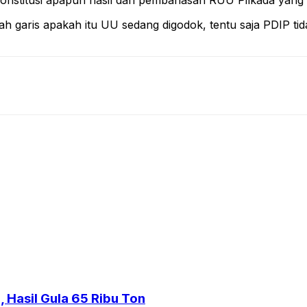
nstitusi apapun hasil dari pembahasan RUU Pilkada yang ha
sudah garis apakah itu UU sedang digodok, tentu saja PDIP 
 Hasil Gula 65 Ribu Ton