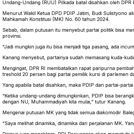
Undang-Undang (RUU) Pilkada batal disahkan oleh DPR R
Menurut Wakil Ketua DPD PDIP Jatim, Budi Sulistyono alias 
Mahkamah Konstitusi (MK) No. 60 tahun 2024.
Sebab, dalam putusan itu menyebut partai politik bisa m
provinsi.
“Jadi mungkin juga itu bisa menjadi tiga pasang, ada incu
Kanang menyebut, partainya sudah memasang kuda-kuda 
Mengingat, DPR RI membatalkan rapat paripurna pembahas
treshold 20 persen bagi partai pemilik kursi di parlemen 
Yang apabila batal disahkan, maka PDIP dan partai-partai p
“Ketika undang-undang dimungkinkan, PDIP bisa berangkat
dengan NU, Muhammadiyah kita mulai,” tutur Kanang.
Mengenai putusan MK yang tidak semua diakomodir Baleg D
“Saya melihat dinamika, dinamika dari perjalanan MK. Ya