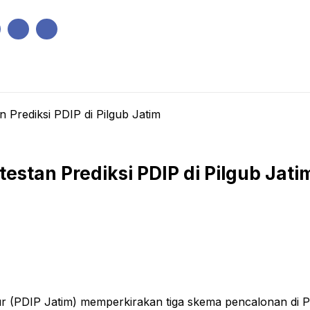
IK
PEMERINTAHAN
EKONOMI
KRIMINAL
PENDIDIKAN
n Prediksi PDIP di Pilgub Jatim
testan Prediksi PDIP di Pilgub Jati
DIP Jatim) memperkirakan tiga skema pencalonan di Pem