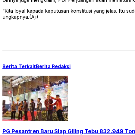
Dirinya juga mengklaim, PDI Perjuangan akan mematuhi ko
“Kita loyal kepada keputusan konstitusi yang jelas. Itu 
ungkapnya.(Aji)
Berita Terkait
Berita Redaksi
PG Pesantren Baru Siap Giling Tebu 832.949 Ton,