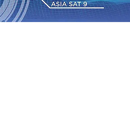
 Pemkot “Kekeh” Dengan Materi Banding
07 Agu 2026
•
2026
•
BPJS Kesehatan Kediri Perkuat Sinergi dengan
Baru Persik Kediri Terus di Datangkan Perkuat Untuk
Sosial, dan Pelestarian Budaya
06 Agu 2026
•
ITS
gu 2026
•
Perkuat Kemitraan Dengan Petani, PG
wa Siswa Peraih Medali Emas LKS Nasional 2026
06 Agu
nabung Nasabah
06 Agu 2026
•
Dukung Peningkatan
 Pemkot “Kekeh” Dengan Materi Banding
07 Agu 2026
•
2026
•
BPJS Kesehatan Kediri Perkuat Sinergi dengan
Baru Persik Kediri Terus di Datangkan Perkuat Untuk
Sosial, dan Pelestarian Budaya
06 Agu 2026
•
ITS
gu 2026
•
Perkuat Kemitraan Dengan Petani, PG
wa Siswa Peraih Medali Emas LKS Nasional 2026
06 Agu
nabung Nasabah
06 Agu 2026
•
Dukung Peningkatan