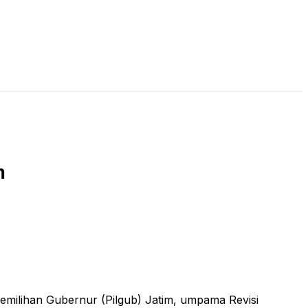
LIVE STREAMING
PODCAST
KAJIAN ISLAM
m
ilihan Gubernur (Pilgub) Jatim, umpama Revisi