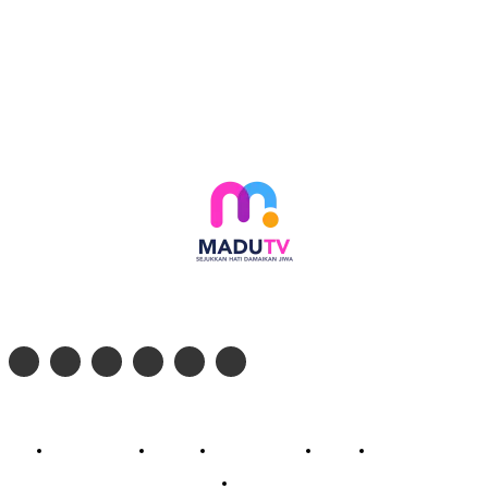
Follow social media kami di:
© 2026 - PT. Madinul Ulum Media Televisi Ummat Tulungagung, Jawa Timur
Profil Madu TV
Redaksi
Pedoman Siber
Kontak
Live Streaming
PodCast