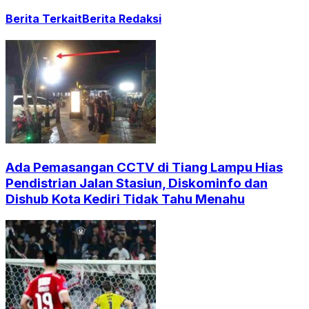
Berita Terkait
Berita Redaksi
Ada Pemasangan CCTV di Tiang Lampu Hias
Pendistrian Jalan Stasiun, Diskominfo dan
Dishub Kota Kediri Tidak Tahu Menahu