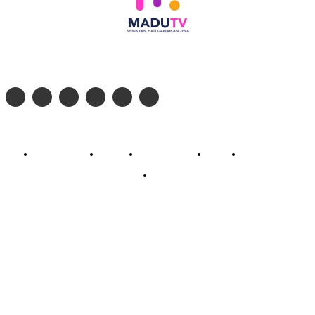
Follow social media kami di:
© 2026 - PT. Madinul Ulum Media Televisi Ummat Tulungagung, Jawa Timur
Profil Madu TV
Redaksi
Pedoman Siber
Kontak
Live Streaming
PodCast