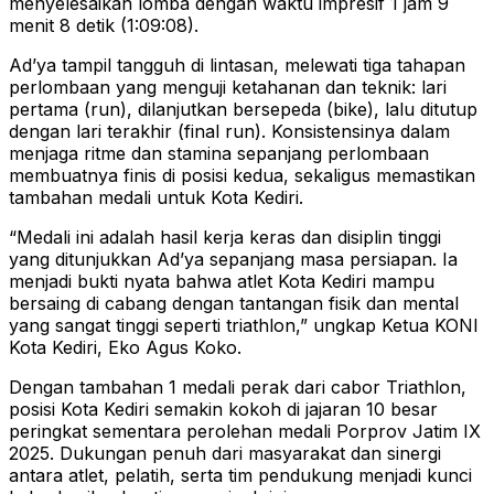
menyelesaikan lomba dengan waktu impresif 1 jam 9
menit 8 detik (1:09:08).
Ad’ya tampil tangguh di lintasan, melewati tiga tahapan
perlombaan yang menguji ketahanan dan teknik: lari
pertama (run), dilanjutkan bersepeda (bike), lalu ditutup
dengan lari terakhir (final run). Konsistensinya dalam
menjaga ritme dan stamina sepanjang perlombaan
membuatnya finis di posisi kedua, sekaligus memastikan
tambahan medali untuk Kota Kediri.
“Medali ini adalah hasil kerja keras dan disiplin tinggi
yang ditunjukkan Ad’ya sepanjang masa persiapan. Ia
menjadi bukti nyata bahwa atlet Kota Kediri mampu
bersaing di cabang dengan tantangan fisik dan mental
yang sangat tinggi seperti triathlon,” ungkap Ketua KONI
Kota Kediri, Eko Agus Koko.
Dengan tambahan 1 medali perak dari cabor Triathlon,
posisi Kota Kediri semakin kokoh di jajaran 10 besar
peringkat sementara perolehan medali Porprov Jatim IX
2025. Dukungan penuh dari masyarakat dan sinergi
antara atlet, pelatih, serta tim pendukung menjadi kunci