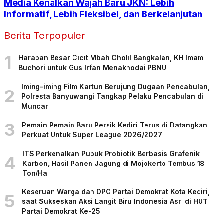
Media Kenalkan Wajah Baru JKN: Lebih
Informatif, Lebih Fleksibel, dan Berkelanjutan
Berita Terpopuler
1
Harapan Besar Cicit Mbah Cholil Bangkalan, KH Imam
Buchori untuk Gus Irfan Menakhodai PBNU
Iming-iming Film Kartun Berujung Dugaan Pencabulan,
2
Polresta Banyuwangi Tangkap Pelaku Pencabulan di
Muncar
3
Pemain Pemain Baru Persik Kediri Terus di Datangkan
Perkuat Untuk Super League 2026/2027
ITS Perkenalkan Pupuk Probiotik Berbasis Grafenik
4
Karbon, Hasil Panen Jagung di Mojokerto Tembus 18
Ton/Ha
Keseruan Warga dan DPC Partai Demokrat Kota Kediri,
5
saat Sukseskan Aksi Langit Biru Indonesia Asri di HUT
Partai Demokrat Ke-25