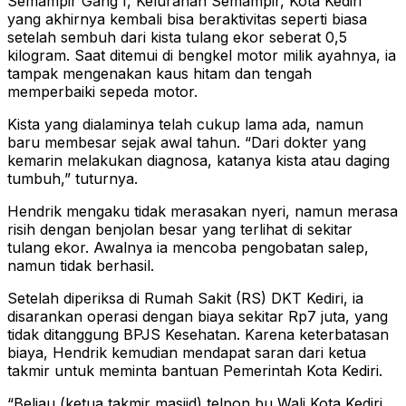
Semampir Gang I, Kelurahan Semampir, Kota Kediri
yang akhirnya kembali bisa beraktivitas seperti biasa
setelah sembuh dari kista tulang ekor seberat 0,5
kilogram. Saat ditemui di bengkel motor milik ayahnya, ia
tampak mengenakan kaus hitam dan tengah
memperbaiki sepeda motor.
Kista yang dialaminya telah cukup lama ada, namun
baru membesar sejak awal tahun. “Dari dokter yang
kemarin melakukan diagnosa, katanya kista atau daging
tumbuh,” tuturnya.
Hendrik mengaku tidak merasakan nyeri, namun merasa
risih dengan benjolan besar yang terlihat di sekitar
tulang ekor. Awalnya ia mencoba pengobatan salep,
namun tidak berhasil.
Setelah diperiksa di Rumah Sakit (RS) DKT Kediri, ia
disarankan operasi dengan biaya sekitar Rp7 juta, yang
tidak ditanggung BPJS Kesehatan. Karena keterbatasan
biaya, Hendrik kemudian mendapat saran dari ketua
takmir untuk meminta bantuan Pemerintah Kota Kediri.
“Beliau (ketua takmir masjid) telpon bu Wali Kota Kediri