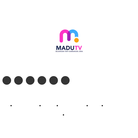
Follow social media kami di:
© 2026 - PT. Madinul Ulum Media Televisi Ummat Tulungagung, Jawa Timur
Profil Madu TV
Redaksi
Pedoman Siber
Kontak
Live Streaming
PodCast