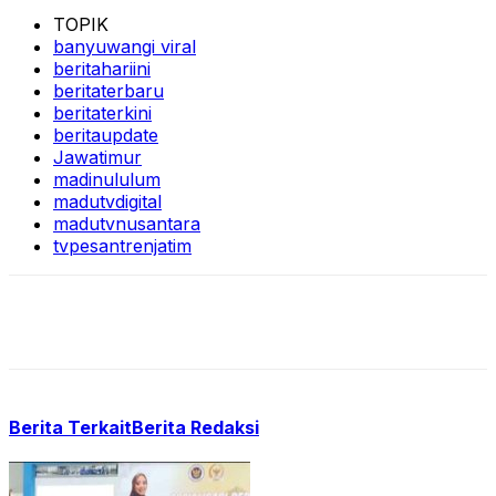
TOPIK
banyuwangi viral
beritahariini
beritaterbaru
beritaterkini
beritaupdate
Jawatimur
madinululum
madutvdigital
madutvnusantara
tvpesantrenjatim
Berita Terkait
Berita Redaksi