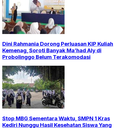
Dini Rahmania Dorong Perluasan KIP Kuliah
Kemenag, Soroti Banyak Ma’had Aly di
Probolinggo Belum Terakomodasi
Stop MBG Sementara Waktu, SMPN 1 Kras
Kediri Nunggu Hasil Kesehatan Siswa Yang