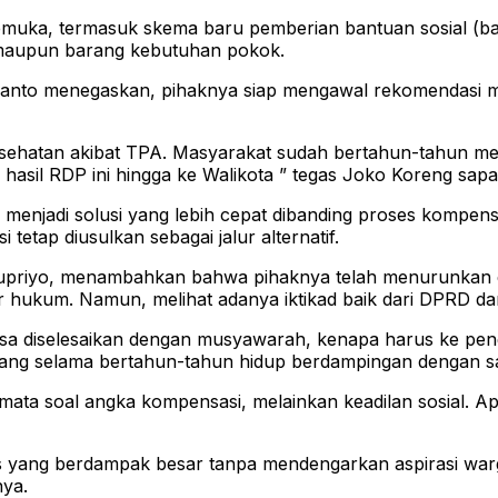
emuka, termasuk skema baru pemberian bantuan sosial (ban
i maupun barang kebutuhan pokok.
wanto menegaskan, pihaknya siap mengawal rekomendasi mas
kesehatan akibat TPA. Masyarakat sudah bertahun-tahun me
il RDP ini hingga ke Walikota ” tegas Joko Koreng sapaan 
 menjadi solusi yang lebih cepat dibanding proses kompens
tap diusulkan sebagai jalur alternatif.
priyo, menambahkan bahwa pihaknya telah menurunkan eg
 hukum. Namun, melihat adanya iktikad baik dari DPRD dan 
a diselesaikan dengan musyawarah, kenapa harus ke pengadi
ga yang selama bertahun-tahun hidup berdampingan dengan 
ata soal angka kompensasi, melainkan keadilan sosial. 
 yang berdampak besar tanpa mendengarkan aspirasi warga
nya.