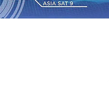
 dan Hari Jadi ke-702 Blitar, Imigrasi Buka Layanan
n Sejumlah KA Terlambat, KAI Daop 7 Madiun Sampaikan
•
Sebut Pemkot Kediri Arogan Soal TPA Pojok, Pengugat
Perkuat Hubungan Dengan 17 Desa Sekitar, PT SGN
 Media Kenalkan Wajah Baru JKN: Lebih Informatif, Lebih
Super League 2026/2027
06 Agu 2026
•
KAI Daop 7
rkenalkan Pupuk Probiotik Berbasis Grafenik Karbon,
 dan Hari Jadi ke-702 Blitar, Imigrasi Buka Layanan
n Sejumlah KA Terlambat, KAI Daop 7 Madiun Sampaikan
•
Sebut Pemkot Kediri Arogan Soal TPA Pojok, Pengugat
Perkuat Hubungan Dengan 17 Desa Sekitar, PT SGN
 Media Kenalkan Wajah Baru JKN: Lebih Informatif, Lebih
Super League 2026/2027
06 Agu 2026
•
KAI Daop 7
rkenalkan Pupuk Probiotik Berbasis Grafenik Karbon,