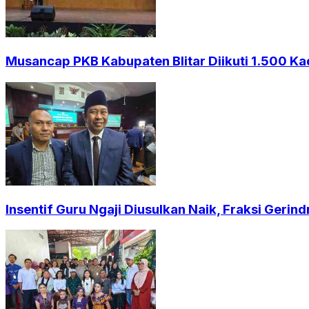
Musancap PKB Kabupaten Blitar Diikuti 1.500 Ka
Insentif Guru Ngaji Diusulkan Naik, Fraksi Geri