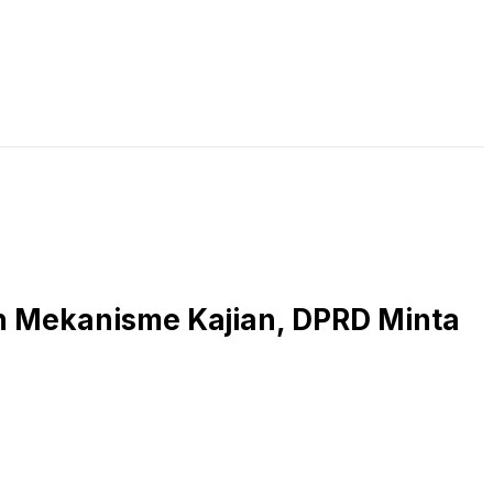
LIVE STREAMING
PODCAST
KAJIAN ISLAM
n Mekanisme Kajian, DPRD Minta