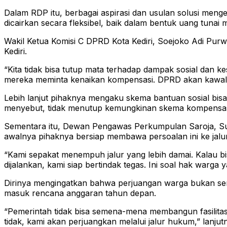
Dalam RDP itu, berbagai aspirasi dan usulan solusi meng
dicairkan secara fleksibel, baik dalam bentuk uang tuna
Wakil Ketua Komisi C DPRD Kota Kediri, Soejoko Adi Pur
Kediri.
“Kita tidak bisa tutup mata terhadap dampak sosial dan 
mereka meminta kenaikan kompensasi. DPRD akan kawal has
Lebih lanjut pihaknya mengaku skema bantuan sosial bisa
menyebut, tidak menutup kemungkinan skema kompensasi te
Sementara itu, Dewan Pengawas Perkumpulan Saroja, Su
awalnya pihaknya bersiap membawa persoalan ini ke jalur
“Kami sepakat menempuh jalur yang lebih damai. Kalau bis
dijalankan, kami siap bertindak tegas. Ini soal hak war
Dirinya mengingatkan bahwa perjuangan warga bukan sem
masuk rencana anggaran tahun depan.
“Pemerintah tidak bisa semena-mena membangun fasilitas
tidak, kami akan perjuangkan melalui jalur hukum,” lanjut