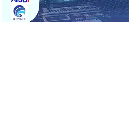
Trending
Musancap PKB Kabupaten Blitar Diikuti 1.500 Kader, Bid
Paspor Akhir Pekan
08 Agu 2026
•
KA BIAS Relasi Madi
Permohonan Maaf
08 Agu 2026
•
Rumah dan 6 Kendaraa
dan Saroja: Banding atau Kasasi, Warga Tak Akan Genta
MKSO Kebun Dhoho Kembali Salurkan Bantuan Gula
07 
Fleksibel, dan Berkelanjutan
07 Agu 2026
•
Pemain Pemai
Madiun Salurkan Bantuan TJSL Rp123 Juta untuk Pendidi
Hasil Panen Jagung di Mojokerto Tembus 18 Ton/Ha
06 
Musancap PKB Kabupaten Blitar Diikuti 1.500 Kader, Bid
Paspor Akhir Pekan
08 Agu 2026
•
KA BIAS Relasi Madi
Permohonan Maaf
08 Agu 2026
•
Rumah dan 6 Kendaraa
dan Saroja: Banding atau Kasasi, Warga Tak Akan Genta
MKSO Kebun Dhoho Kembali Salurkan Bantuan Gula
07 
Fleksibel, dan Berkelanjutan
07 Agu 2026
•
Pemain Pemai
Madiun Salurkan Bantuan TJSL Rp123 Juta untuk Pendidi
Hasil Panen Jagung di Mojokerto Tembus 18 Ton/Ha
06 