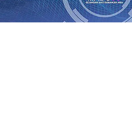
ik Kemenangan Pilkada
08 Agu 2026
•
Semarak HUT RI ke-81
un-Adi Soemarmo Alami Gangguan Operasional, Perjalana
n Ludes Terbakar, Kerugian Capai Rp1 Miliar
08 Agu 2026
r!, Pemkot “Kekeh” Dengan Materi Banding
07 Agu 2026
•
Agu 2026
•
BPJS Kesehatan Kediri Perkuat Sinergi dengan
n Baru Persik Kediri Terus di Datangkan Perkuat Untuk 
kan, Sosial, dan Pelestarian Budaya
06 Agu 2026
•
ITS Pe
Agu 2026
•
ik Kemenangan Pilkada
08 Agu 2026
•
Semarak HUT RI ke-81
un-Adi Soemarmo Alami Gangguan Operasional, Perjalana
n Ludes Terbakar, Kerugian Capai Rp1 Miliar
08 Agu 2026
r!, Pemkot “Kekeh” Dengan Materi Banding
07 Agu 2026
•
Agu 2026
•
BPJS Kesehatan Kediri Perkuat Sinergi dengan
n Baru Persik Kediri Terus di Datangkan Perkuat Untuk 
kan, Sosial, dan Pelestarian Budaya
06 Agu 2026
•
ITS Pe
Agu 2026
•