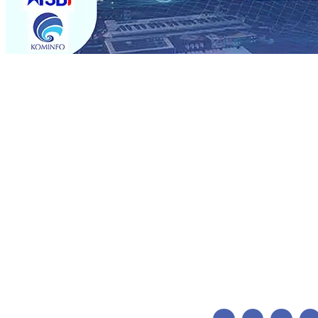
Trending
Bangga, Mas Dhito Beri Beasiswa Siswa Peraih Medali E
menunjukan Kuatnya Basis Menabung Nasabah
06 Agu 
•
Kapolres Probolinggo Pimpin Langsung Pemadaman Ka
skuad Macan Putih
05 Agu 2026
•
Kapolres Kediri Kota 
Penjahit Vermak Keliling Di Tengah Perkembangan Indust
Agu 2026
•
Kwarnas Gerakan Pramuka Budi Waseso, Aj
Solo, Fokus Matangkan Persiapan Musim 2026-2027
04 
Bangga, Mas Dhito Beri Beasiswa Siswa Peraih Medali E
menunjukan Kuatnya Basis Menabung Nasabah
06 Agu 
•
Kapolres Probolinggo Pimpin Langsung Pemadaman Ka
skuad Macan Putih
05 Agu 2026
•
Kapolres Kediri Kota 
Penjahit Vermak Keliling Di Tengah Perkembangan Indust
Agu 2026
•
Kwarnas Gerakan Pramuka Budi Waseso, Aj
Solo, Fokus Matangkan Persiapan Musim 2026-2027
04 