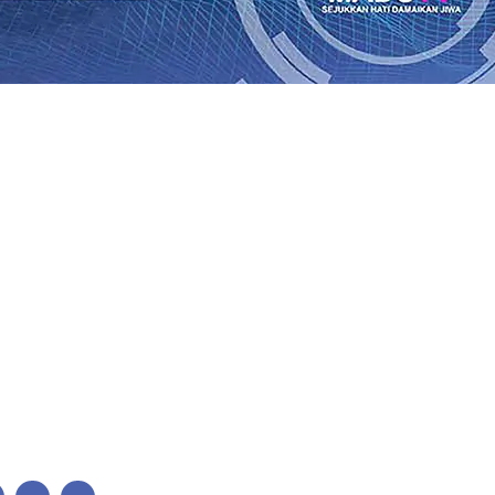
mas LKS Nasional 2026
06 Agu 2026
•
Jumlah Rekening da
2026
•
Dukung Peningkatan Produksi, Mas Dhito Kembali S
rhutla di Lereng Bromo, Api Belum Sepenuhnya Padam
05
Jalin Silaturahmi dengan Ponpes Wali Barokah, Pererat Sin
ri Fesyen yang Semakin Pesat
05 Agu 2026
•
Mas Dhito Mi
ak Pramuka Jaga Warisan Perjuangan Bung Karno
04 Agu 
Agu 2026
•
mas LKS Nasional 2026
06 Agu 2026
•
Jumlah Rekening da
2026
•
Dukung Peningkatan Produksi, Mas Dhito Kembali S
rhutla di Lereng Bromo, Api Belum Sepenuhnya Padam
05
Jalin Silaturahmi dengan Ponpes Wali Barokah, Pererat Sin
ri Fesyen yang Semakin Pesat
05 Agu 2026
•
Mas Dhito Mi
ak Pramuka Jaga Warisan Perjuangan Bung Karno
04 Agu 
Agu 2026
•