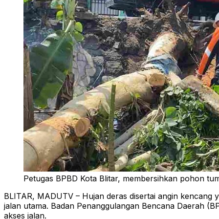
Petugas BPBD Kota Blitar, membersihkan pohon tumb
BLITAR, MADUTV – Hujan deras disertai angin kencang y
jalan utama. Badan Penanggulangan Bencana Daerah (BP
akses jalan.