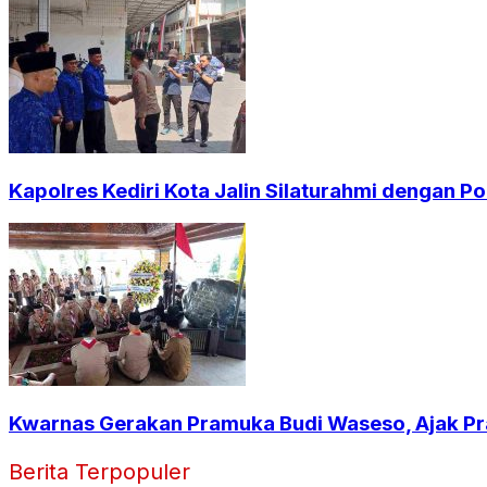
Kapolres Kediri Kota Jalin Silaturahmi dengan Po
Kwarnas Gerakan Pramuka Budi Waseso, Ajak P
Berita Terpopuler