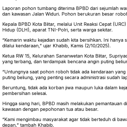
Laporan pohon tumbang diterima BPBD dari sejumlah warga
dan kawasan Jalan Widuri. Pohon berukuran besar roboh 
Kepala BPBD Kota Blitar, melalui Unit Reaksi Cepat (U
Hidup (DLH), aparat TNI-Polri, serta warga sekitar.
“Kemarin waktu kejadian sudah kita bersihkan. Ini hanya 
dilalui kendaraan,” ujar Khabib, Kamis (2/10/2025).
Ketua RW 15, Kelurahan Sananwetan Kota Blitar, Supriyad
yang terbang, dan terdampak bencana angin puting beliu
“Untungnya saat pohon roboh tidak ada kendaraan yang p
puting beliung, yang penting secara administrasi sudah l
Beruntung, tidak ada korban jiwa maupun luka dalam keja
pembersihan selesai.
Hingga siang hari, BPBD masih melakukan pemantauan di 
kawasan dengan pepohonan tua atau besar.
“Kami mengimbau masyarakat agar tidak berteduh di bawah
depan,” tambah Khabib.