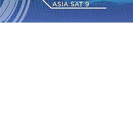
n Nominal Simpanan di Jawa Timur Terus Bertumbuh,
alurkan 216 Bantuan Pertanian Bagi Petani
06 Agu 2026
 Agu 2026
•
Sergio Castel dari Spanyol Pastikan Gabung
ergi Polri dan Ulama
05 Agu 2026
•
Cerita Supeno,
nta Camat Proaktif Pantau Perubahan Desil Warga
04
2026
•
Persik Kediri Gelar Training Camp dan Uji Coba di
n Nominal Simpanan di Jawa Timur Terus Bertumbuh,
alurkan 216 Bantuan Pertanian Bagi Petani
06 Agu 2026
 Agu 2026
•
Sergio Castel dari Spanyol Pastikan Gabung
ergi Polri dan Ulama
05 Agu 2026
•
Cerita Supeno,
nta Camat Proaktif Pantau Perubahan Desil Warga
04
2026
•
Persik Kediri Gelar Training Camp dan Uji Coba di