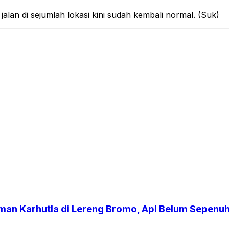
lan di sejumlah lokasi kini sudah kembali normal. (Suk)
an Karhutla di Lereng Bromo, Api Belum Sepen