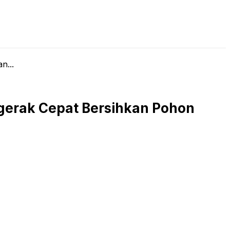
LIVE STREAMING
PODCAST
KAJIAN ISLAM
n...
rgerak Cepat Bersihkan Pohon