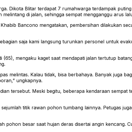
. Dikota Blitar terdapat 7 rumahwarga terdampak puting b
melintang di jalan, sehingga sempat mengganggu arus lal
RC) Khabib Bancono mengatakan, pembersihan dilakukan se
sebagian saja kami langsung turunkan personel untuk evaku
i (65), mengaku kaget saat mendapati jalan tertutup bata
ng.
as melintas. Kalau tidak, bisa berbahaya. Banyak juga b
aporan,” ungkapnya.
dian tersebut. Meski begitu, beberapa kendaraan sempat te
sejumlah titik rawan pohon tumbang lainnya. Petugas juga
 pohon besar saat hujan deras disertai angin kencang. Cu