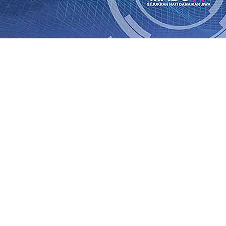
rasi Buka Layanan Paspor Akhir Pekan
08 Agu 2026
•
KA B
Daop 7 Madiun Sampaikan Permohonan Maaf
08 Agu 2026
•
al TPA Pojok, Pengugat dan Saroja: Banding atau Kasasi,
sa Sekitar, PT SGN MKSO Kebun Dhoho Kembali Salurka
ebih Informatif, Lebih Fleksibel, dan Berkelanjutan
07 Ag
gu 2026
•
KAI Daop 7 Madiun Salurkan Bantuan TJSL Rp123
is Grafenik Karbon, Hasil Panen Jagung di Mojokerto Tem
 Kuintal di Hari ke-75
06 Agu 2026
•
rasi Buka Layanan Paspor Akhir Pekan
08 Agu 2026
•
KA B
Daop 7 Madiun Sampaikan Permohonan Maaf
08 Agu 2026
•
al TPA Pojok, Pengugat dan Saroja: Banding atau Kasasi,
sa Sekitar, PT SGN MKSO Kebun Dhoho Kembali Salurka
ebih Informatif, Lebih Fleksibel, dan Berkelanjutan
07 Ag
gu 2026
•
KAI Daop 7 Madiun Salurkan Bantuan TJSL Rp123
is Grafenik Karbon, Hasil Panen Jagung di Mojokerto Tem
 Kuintal di Hari ke-75
06 Agu 2026
•