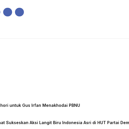
IK
PEMERINTAHAN
EKONOMI
KRIMINAL
PENDIDIKAN
chori untuk Gus Irfan Menakhodai PBNU
at Sukseskan Aksi Langit Biru Indonesia Asri di HUT Partai De