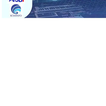
Trending
Semarak HUT RI ke-81 dan Hari Jadi ke-702 Blitar, Imig
Operasional, Perjalanan Sejumlah KA Terlambat, KAI 
Rp1 Miliar
08 Agu 2026
•
Sebut Pemkot Kediri Arogan So
Banding
07 Agu 2026
•
Perkuat Hubungan Dengan 17 De
Perkuat Sinergi dengan Media Kenalkan Wajah Baru JKN: L
Datangkan Perkuat Untuk Super League 2026/2027
06 A
06 Agu 2026
•
ITS Perkenalkan Pupuk Probiotik Berbas
Petani, PG Pesantren Baru Sukses Menggiling Tebu 4 Juta
Semarak HUT RI ke-81 dan Hari Jadi ke-702 Blitar, Imig
Operasional, Perjalanan Sejumlah KA Terlambat, KAI 
Rp1 Miliar
08 Agu 2026
•
Sebut Pemkot Kediri Arogan So
Banding
07 Agu 2026
•
Perkuat Hubungan Dengan 17 De
Perkuat Sinergi dengan Media Kenalkan Wajah Baru JKN: L
Datangkan Perkuat Untuk Super League 2026/2027
06 A
06 Agu 2026
•
ITS Perkenalkan Pupuk Probiotik Berbas
Petani, PG Pesantren Baru Sukses Menggiling Tebu 4 Juta