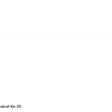
LIVE STREAMING
PODCAST
KAJIAN ISLAM
mokrat Ke-25