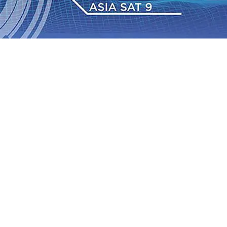
IAS Relasi Madiun-Adi Soemarmo Alami Gangguan
Rumah dan 6 Kendaraan Ludes Terbakar, Kerugian Capai
 Warga Tak Akan Gentar!, Pemkot “Kekeh” Dengan Materi
n Bantuan Gula
07 Agu 2026
•
BPJS Kesehatan Kediri
u 2026
•
Pemain Pemain Baru Persik Kediri Terus di
 Juta untuk Pendidikan, Sosial, dan Pelestarian Budaya
bus 18 Ton/Ha
06 Agu 2026
•
Perkuat Kemitraan Dengan
IAS Relasi Madiun-Adi Soemarmo Alami Gangguan
Rumah dan 6 Kendaraan Ludes Terbakar, Kerugian Capai
 Warga Tak Akan Gentar!, Pemkot “Kekeh” Dengan Materi
n Bantuan Gula
07 Agu 2026
•
BPJS Kesehatan Kediri
u 2026
•
Pemain Pemain Baru Persik Kediri Terus di
 Juta untuk Pendidikan, Sosial, dan Pelestarian Budaya
bus 18 Ton/Ha
06 Agu 2026
•
Perkuat Kemitraan Dengan