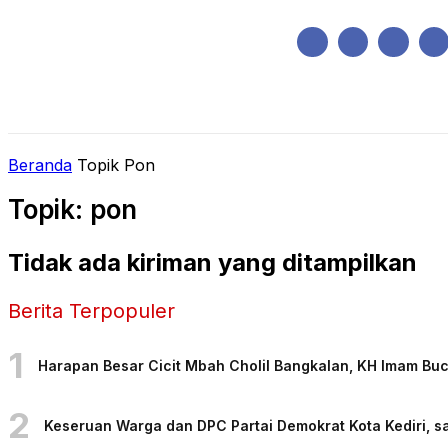
Sabtu, Agustus 8, 2026
HOME
REGIONAL
NASIONAL
POLIT
Beranda
Topik
Pon
Topik: pon
Tidak ada kiriman yang ditampilkan
Berita Terpopuler
1
Harapan Besar Cicit Mbah Cholil Bangkalan, KH Imam Bu
2
Keseruan Warga dan DPC Partai Demokrat Kota Kediri, sa