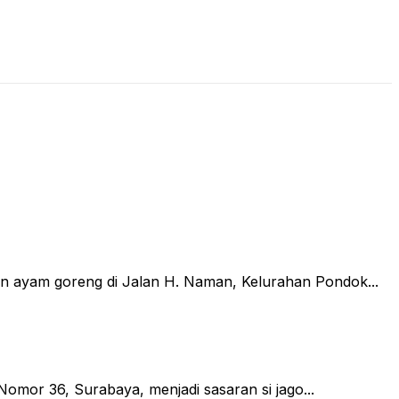
LIVE STREAMING
PODCAST
KAJIAN ISLAM
 ayam goreng di Jalan H. Naman, Kelurahan Pondok...
r 36, Surabaya, menjadi sasaran si jago...