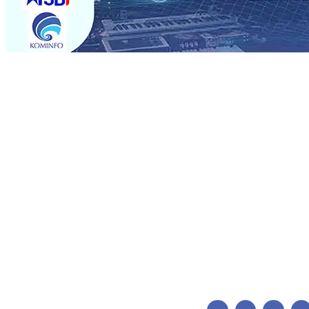
Trending
Perkuat Kemitraan Dengan Petani, PG Pesantren Baru Suk
Medali Emas LKS Nasional 2026
06 Agu 2026
•
Jumlah R
06 Agu 2026
•
Dukung Peningkatan Produksi, Mas Dhito 
Pemadaman Karhutla di Lereng Bromo, Api Belum Sep
Kapolres Kediri Kota Jalin Silaturahmi dengan Ponpes Wal
Perkembangan Industri Fesyen yang Semakin Pesat
05 A
Pramuka Budi Waseso, Ajak Pramuka Jaga Warisan Per
Perkuat Kemitraan Dengan Petani, PG Pesantren Baru Suk
Medali Emas LKS Nasional 2026
06 Agu 2026
•
Jumlah R
06 Agu 2026
•
Dukung Peningkatan Produksi, Mas Dhito 
Pemadaman Karhutla di Lereng Bromo, Api Belum Sep
Kapolres Kediri Kota Jalin Silaturahmi dengan Ponpes Wal
Perkembangan Industri Fesyen yang Semakin Pesat
05 A
Pramuka Budi Waseso, Ajak Pramuka Jaga Warisan Per