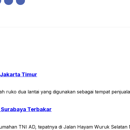
IK
PEMERINTAHAN
EKONOMI
KRIMINAL
PENDIDIKAN
Jakarta Timur
ko dua lantai yang digunakan sebagai tempat penjualan
 Surabaya Terbakar
an TNI AD, tepatnya di Jalan Hayam Wuruk Selatan Nomo