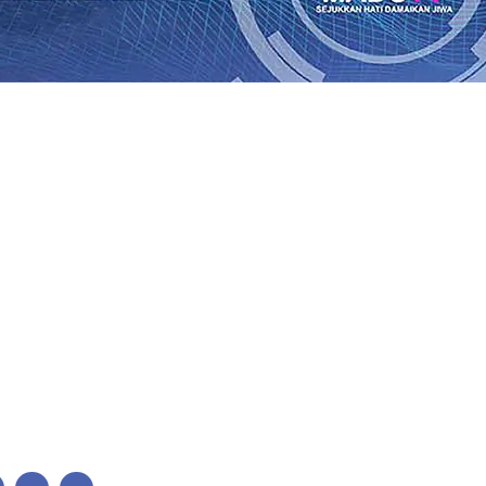
ses Menggiling Tebu 4 Juta Kuintal di Hari ke-75
06 Agu 
ekening dan Nominal Simpanan di Jawa Timur Terus Ber
Kembali Salurkan 216 Bantuan Pertanian Bagi Petani
06 A
enuhnya Padam
05 Agu 2026
•
Sergio Castel dari Spanyol 
i Barokah, Pererat Sinergi Polri dan Ulama
05 Agu 2026
•
gu 2026
•
Mas Dhito Minta Camat Proaktif Pantau Peruba
juangan Bung Karno
04 Agu 2026
•
ses Menggiling Tebu 4 Juta Kuintal di Hari ke-75
06 Agu 
ekening dan Nominal Simpanan di Jawa Timur Terus Ber
Kembali Salurkan 216 Bantuan Pertanian Bagi Petani
06 A
enuhnya Padam
05 Agu 2026
•
Sergio Castel dari Spanyol 
i Barokah, Pererat Sinergi Polri dan Ulama
05 Agu 2026
•
gu 2026
•
Mas Dhito Minta Camat Proaktif Pantau Peruba
juangan Bung Karno
04 Agu 2026
•