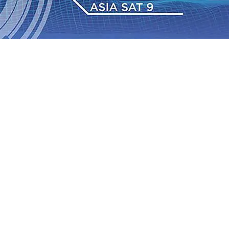
2026
•
Bangga, Mas Dhito Beri Beasiswa Siswa Peraih
tumbuh, menunjukan Kuatnya Basis Menabung Nasabah
gu 2026
•
Kapolres Probolinggo Pimpin Langsung
Pastikan Gabung skuad Macan Putih
05 Agu 2026
•
Cerita Supeno, Penjahit Vermak Keliling Di Tengah
han Desil Warga
04 Agu 2026
•
Kwarnas Gerakan
2026
•
Bangga, Mas Dhito Beri Beasiswa Siswa Peraih
tumbuh, menunjukan Kuatnya Basis Menabung Nasabah
gu 2026
•
Kapolres Probolinggo Pimpin Langsung
Pastikan Gabung skuad Macan Putih
05 Agu 2026
•
Cerita Supeno, Penjahit Vermak Keliling Di Tengah
han Desil Warga
04 Agu 2026
•
Kwarnas Gerakan