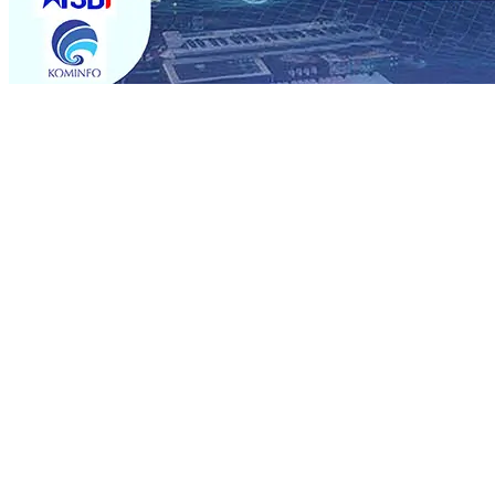
Trending
Sebut Pemkot Kediri Arogan Soal TPA Pojok, Pengugat d
Perkuat Hubungan Dengan 17 Desa Sekitar, PT SGN MK
Media Kenalkan Wajah Baru JKN: Lebih Informatif, Lebih 
Super League 2026/2027
06 Agu 2026
•
KAI Daop 7 Mad
Perkenalkan Pupuk Probiotik Berbasis Grafenik Karbon,
Pesantren Baru Sukses Menggiling Tebu 4 Juta Kuintal d
2026
•
Jumlah Rekening dan Nominal Simpanan di Jawa
Produksi, Mas Dhito Kembali Salurkan 216 Bantuan Perta
Sebut Pemkot Kediri Arogan Soal TPA Pojok, Pengugat d
Perkuat Hubungan Dengan 17 Desa Sekitar, PT SGN MK
Media Kenalkan Wajah Baru JKN: Lebih Informatif, Lebih 
Super League 2026/2027
06 Agu 2026
•
KAI Daop 7 Mad
Perkenalkan Pupuk Probiotik Berbasis Grafenik Karbon,
Pesantren Baru Sukses Menggiling Tebu 4 Juta Kuintal d
2026
•
Jumlah Rekening dan Nominal Simpanan di Jawa
Produksi, Mas Dhito Kembali Salurkan 216 Bantuan Perta