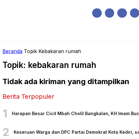
Sabtu, Agustus 8, 2026
HOME
REGIONAL
NASIONAL
POLIT
Beranda
Topik
Kebakaran rumah
Topik: kebakaran rumah
Tidak ada kiriman yang ditampilkan
Berita Terpopuler
1
Harapan Besar Cicit Mbah Cholil Bangkalan, KH Imam Bu
2
Keseruan Warga dan DPC Partai Demokrat Kota Kediri, sa