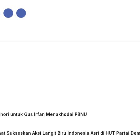
IK
PEMERINTAHAN
EKONOMI
KRIMINAL
PENDIDIKAN
chori untuk Gus Irfan Menakhodai PBNU
at Sukseskan Aksi Langit Biru Indonesia Asri di HUT Partai De