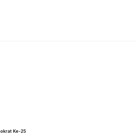
LIVE STREAMING
PODCAST
KAJIAN ISLAM
mokrat Ke-25