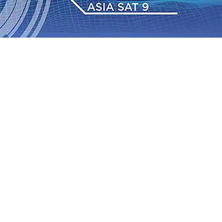
 Pemkot “Kekeh” Dengan Materi Banding
07 Agu 2026
•
2026
•
BPJS Kesehatan Kediri Perkuat Sinergi dengan
Baru Persik Kediri Terus di Datangkan Perkuat Untuk
Sosial, dan Pelestarian Budaya
06 Agu 2026
•
ITS
gu 2026
•
Perkuat Kemitraan Dengan Petani, PG
wa Siswa Peraih Medali Emas LKS Nasional 2026
06 Agu
nabung Nasabah
06 Agu 2026
•
Dukung Peningkatan
 Pemkot “Kekeh” Dengan Materi Banding
07 Agu 2026
•
2026
•
BPJS Kesehatan Kediri Perkuat Sinergi dengan
Baru Persik Kediri Terus di Datangkan Perkuat Untuk
Sosial, dan Pelestarian Budaya
06 Agu 2026
•
ITS
gu 2026
•
Perkuat Kemitraan Dengan Petani, PG
wa Siswa Peraih Medali Emas LKS Nasional 2026
06 Agu
nabung Nasabah
06 Agu 2026
•
Dukung Peningkatan