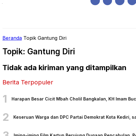
Jumat, Agustus 7, 2026
HOME
REGIONAL
NASIONAL
POLIT
Beranda
Topik
Gantung Diri
Topik: Gantung Diri
Tidak ada kiriman yang ditampilkan
Berita Terpopuler
1
Harapan Besar Cicit Mbah Cholil Bangkalan, KH Imam Bu
2
Keseruan Warga dan DPC Partai Demokrat Kota Kediri, sa
3
Iming-iming Film Kartun Berujung Dugaan Pencabulan, 