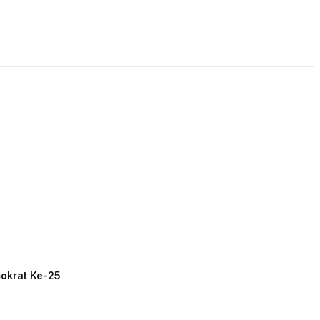
LIVE STREAMING
PODCAST
KAJIAN ISLAM
mokrat Ke-25