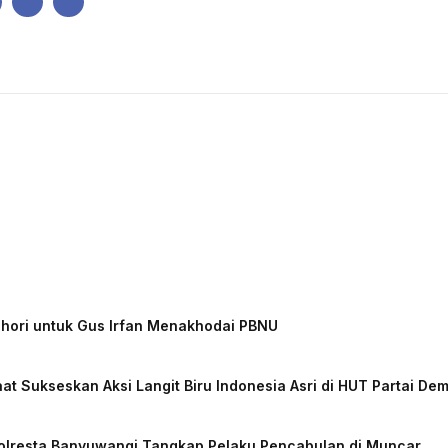
IK
PEMERINTAHAN
EKONOMI
KRIMINAL
PENDIDIKAN
chori untuk Gus Irfan Menakhodai PBNU
at Sukseskan Aksi Langit Biru Indonesia Asri di HUT Partai De
Polresta Banyuwangi Tangkap Pelaku Pencabulan di Muncar