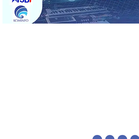
Trending
BPJS Kesehatan Kediri Perkuat Sinergi dengan Media Kena
Persik Kediri Terus di Datangkan Perkuat Untuk Super 
dan Pelestarian Budaya
06 Agu 2026
•
ITS Perkenalkan 
Perkuat Kemitraan Dengan Petani, PG Pesantren Baru Suk
Medali Emas LKS Nasional 2026
06 Agu 2026
•
Jumlah R
06 Agu 2026
•
Dukung Peningkatan Produksi, Mas Dhito 
Pemadaman Karhutla di Lereng Bromo, Api Belum Sep
BPJS Kesehatan Kediri Perkuat Sinergi dengan Media Kena
Persik Kediri Terus di Datangkan Perkuat Untuk Super 
dan Pelestarian Budaya
06 Agu 2026
•
ITS Perkenalkan 
Perkuat Kemitraan Dengan Petani, PG Pesantren Baru Suk
Medali Emas LKS Nasional 2026
06 Agu 2026
•
Jumlah R
06 Agu 2026
•
Dukung Peningkatan Produksi, Mas Dhito 
Pemadaman Karhutla di Lereng Bromo, Api Belum Sep