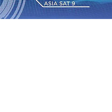
dan Berkelanjutan
07 Agu 2026
•
Pemain Pemain Baru
an Bantuan TJSL Rp123 Juta untuk Pendidikan, Sosial,
Jagung di Mojokerto Tembus 18 Ton/Ha
06 Agu 2026
•
2026
•
Bangga, Mas Dhito Beri Beasiswa Siswa Peraih
tumbuh, menunjukan Kuatnya Basis Menabung Nasabah
gu 2026
•
Kapolres Probolinggo Pimpin Langsung
Pastikan Gabung skuad Macan Putih
05 Agu 2026
•
dan Berkelanjutan
07 Agu 2026
•
Pemain Pemain Baru
an Bantuan TJSL Rp123 Juta untuk Pendidikan, Sosial,
Jagung di Mojokerto Tembus 18 Ton/Ha
06 Agu 2026
•
2026
•
Bangga, Mas Dhito Beri Beasiswa Siswa Peraih
tumbuh, menunjukan Kuatnya Basis Menabung Nasabah
gu 2026
•
Kapolres Probolinggo Pimpin Langsung
Pastikan Gabung skuad Macan Putih
05 Agu 2026
•