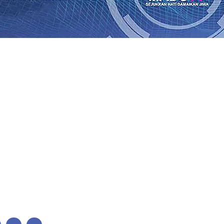
lkan Wajah Baru JKN: Lebih Informatif, Lebih Fleksibel, 
League 2026/2027
06 Agu 2026
•
KAI Daop 7 Madiun Salurk
Pupuk Probiotik Berbasis Grafenik Karbon, Hasil Panen 
ses Menggiling Tebu 4 Juta Kuintal di Hari ke-75
06 Agu 
ekening dan Nominal Simpanan di Jawa Timur Terus Ber
Kembali Salurkan 216 Bantuan Pertanian Bagi Petani
06 A
enuhnya Padam
05 Agu 2026
•
Sergio Castel dari Spanyol 
lkan Wajah Baru JKN: Lebih Informatif, Lebih Fleksibel, 
League 2026/2027
06 Agu 2026
•
KAI Daop 7 Madiun Salurk
Pupuk Probiotik Berbasis Grafenik Karbon, Hasil Panen 
ses Menggiling Tebu 4 Juta Kuintal di Hari ke-75
06 Agu 
ekening dan Nominal Simpanan di Jawa Timur Terus Ber
Kembali Salurkan 216 Bantuan Pertanian Bagi Petani
06 A
enuhnya Padam
05 Agu 2026
•
Sergio Castel dari Spanyol 