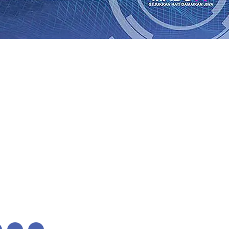
ses Menggiling Tebu 4 Juta Kuintal di Hari ke-75
06 Agu 
ekening dan Nominal Simpanan di Jawa Timur Terus Ber
Kembali Salurkan 216 Bantuan Pertanian Bagi Petani
06 A
enuhnya Padam
05 Agu 2026
•
Sergio Castel dari Spanyol 
i Barokah, Pererat Sinergi Polri dan Ulama
05 Agu 2026
•
gu 2026
•
Mas Dhito Minta Camat Proaktif Pantau Peruba
juangan Bung Karno
04 Agu 2026
•
ses Menggiling Tebu 4 Juta Kuintal di Hari ke-75
06 Agu 
ekening dan Nominal Simpanan di Jawa Timur Terus Ber
Kembali Salurkan 216 Bantuan Pertanian Bagi Petani
06 A
enuhnya Padam
05 Agu 2026
•
Sergio Castel dari Spanyol 
i Barokah, Pererat Sinergi Polri dan Ulama
05 Agu 2026
•
gu 2026
•
Mas Dhito Minta Camat Proaktif Pantau Peruba
juangan Bung Karno
04 Agu 2026
•