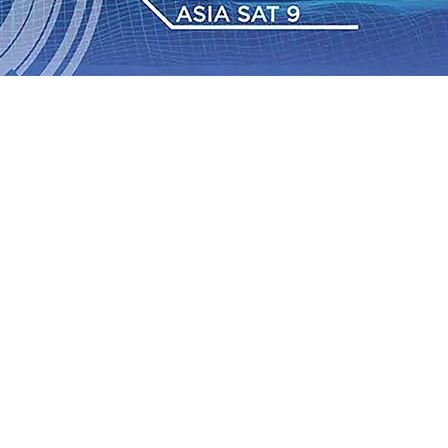
2026
•
Bangga, Mas Dhito Beri Beasiswa Siswa Peraih
tumbuh, menunjukan Kuatnya Basis Menabung Nasabah
gu 2026
•
Kapolres Probolinggo Pimpin Langsung
Pastikan Gabung skuad Macan Putih
05 Agu 2026
•
Cerita Supeno, Penjahit Vermak Keliling Di Tengah
han Desil Warga
04 Agu 2026
•
Kwarnas Gerakan
2026
•
Bangga, Mas Dhito Beri Beasiswa Siswa Peraih
tumbuh, menunjukan Kuatnya Basis Menabung Nasabah
gu 2026
•
Kapolres Probolinggo Pimpin Langsung
Pastikan Gabung skuad Macan Putih
05 Agu 2026
•
Cerita Supeno, Penjahit Vermak Keliling Di Tengah
han Desil Warga
04 Agu 2026
•
Kwarnas Gerakan