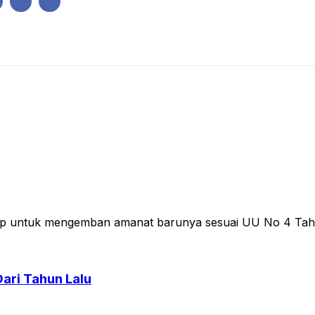
IK
PEMERINTAHAN
EKONOMI
KRIMINAL
PENDIDIKAN
ap untuk mengemban amanat barunya sesuai UU No 4 Tahu
Dari Tahun Lalu