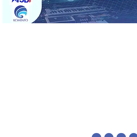
Trending
Perkuat Kemitraan Dengan Petani, PG Pesantren Baru Suk
Medali Emas LKS Nasional 2026
06 Agu 2026
•
Jumlah R
06 Agu 2026
•
Dukung Peningkatan Produksi, Mas Dhito 
Pemadaman Karhutla di Lereng Bromo, Api Belum Sep
Kapolres Kediri Kota Jalin Silaturahmi dengan Ponpes Wal
Perkembangan Industri Fesyen yang Semakin Pesat
05 A
Pramuka Budi Waseso, Ajak Pramuka Jaga Warisan Per
Perkuat Kemitraan Dengan Petani, PG Pesantren Baru Suk
Medali Emas LKS Nasional 2026
06 Agu 2026
•
Jumlah R
06 Agu 2026
•
Dukung Peningkatan Produksi, Mas Dhito 
Pemadaman Karhutla di Lereng Bromo, Api Belum Sep
Kapolres Kediri Kota Jalin Silaturahmi dengan Ponpes Wal
Perkembangan Industri Fesyen yang Semakin Pesat
05 A
Pramuka Budi Waseso, Ajak Pramuka Jaga Warisan Per