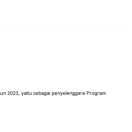
LIVE STREAMING
PODCAST
KAJIAN ISLAM
n 2023, yaitu sebagai penyelenggara Program