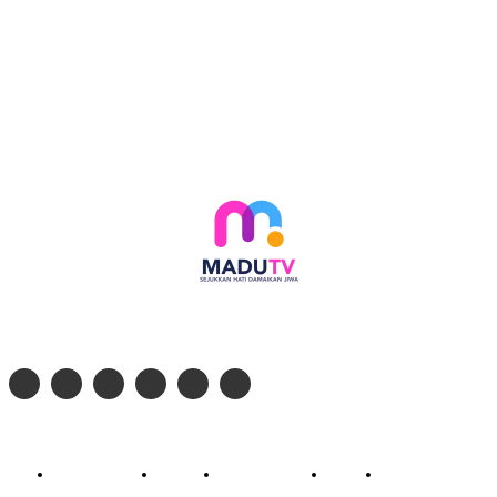
Follow social media kami di:
© 2026 - PT. Madinul Ulum Media Televisi Ummat Tulungagung, Jawa Timur
Profil Madu TV
Redaksi
Pedoman Siber
Kontak
Live Streaming