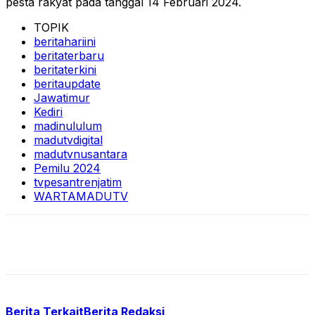
pesta rakyat pada tanggal 14 Februari 2024.
TOPIK
beritahariini
beritaterbaru
beritaterkini
beritaupdate
Jawatimur
Kediri
madinululum
madutvdigital
madutvnusantara
Pemilu 2024
tvpesantrenjatim
WARTAMADUTV
Berita Terkait
Berita Redaksi