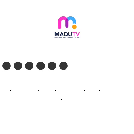
Follow social media kami di:
© 2026 - PT. Madinul Ulum Media Televisi Ummat Tulungagung, Jawa Timur
Profil Madu TV
Redaksi
Pedoman Siber
Kontak
Live Streaming
PodCast