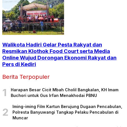
Walikota Hadiri Gelar Pesta Rakyat dan
Resmikan Klothok Food Court serta Media
Online Wujud Dorongan Ekonomi Rakyat dan
Pers di Kediri
Berita Terpopuler
1
Harapan Besar Cicit Mbah Cholil Bangkalan, KH Imam
Buchori untuk Gus Irfan Menakhodai PBNU
Iming-iming Film Kartun Berujung Dugaan Pencabulan,
2
Polresta Banyuwangi Tangkap Pelaku Pencabulan di
Muncar