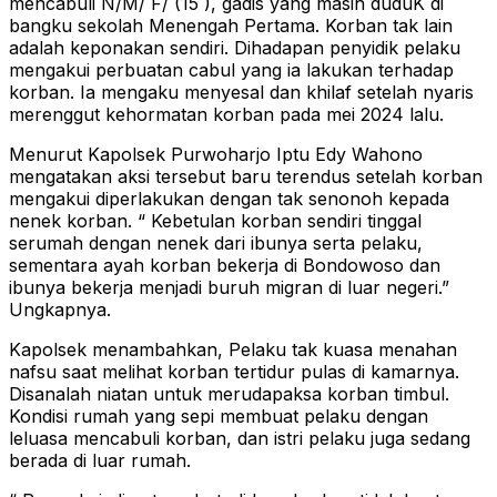
mencabuli N/M/ F/ (15 ), gadis yang masih duduK di
bangku sekolah Menengah Pertama. Korban tak lain
adalah keponakan sendiri. Dihadapan penyidik pelaku
mengakui perbuatan cabul yang ia lakukan terhadap
korban. Ia mengaku menyesal dan khilaf setelah nyaris
merenggut kehormatan korban pada mei 2024 lalu.
Menurut Kapolsek Purwoharjo Iptu Edy Wahono
mengatakan aksi tersebut baru terendus setelah korban
mengakui diperlakukan dengan tak senonoh kepada
nenek korban. “ Kebetulan korban sendiri tinggal
serumah dengan nenek dari ibunya serta pelaku,
sementara ayah korban bekerja di Bondowoso dan
ibunya bekerja menjadi buruh migran di luar negeri.”
Ungkapnya.
Kapolsek menambahkan, Pelaku tak kuasa menahan
nafsu saat melihat korban tertidur pulas di kamarnya.
Disanalah niatan untuk merudapaksa korban timbul.
Kondisi rumah yang sepi membuat pelaku dengan
leluasa mencabuli korban, dan istri pelaku juga sedang
berada di luar rumah.