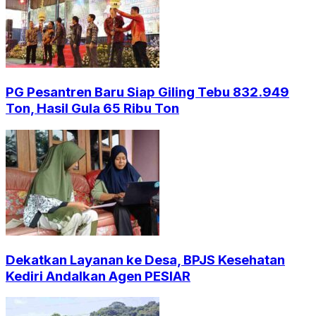
PG Pesantren Baru Siap Giling Tebu 832.949
Ton, Hasil Gula 65 Ribu Ton
Dekatkan Layanan ke Desa, BPJS Kesehatan
Kediri Andalkan Agen PESIAR