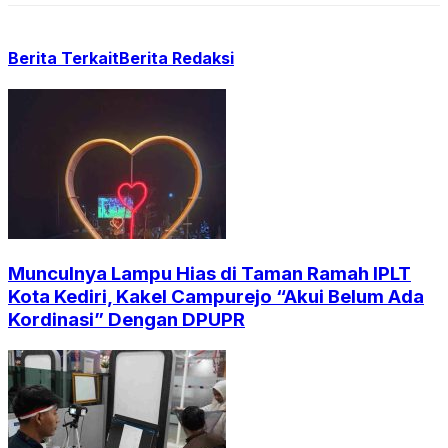
Berita Terkait
Berita Redaksi
Munculnya Lampu Hias di Taman Ramah IPLT
Kota Kediri, Kakel Campurejo “Akui Belum Ada
Kordinasi” Dengan DPUPR