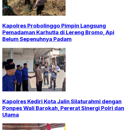
Kapolres Probolinggo Pimpin Langsung
Pemadaman Karhutla di Lereng Bromo, Api
Belum Sepenuhnya Padam
Kapolres Kediri Kota Jalin Silaturahmi dengan
Ponpes Wali Barokah, Pererat Sinergi Polri dan
Ulama