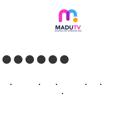
Follow social media kami di:
© 2026 - PT. Madinul Ulum Media Televisi Ummat Tulungagung, Jawa Timur
Profil Madu TV
Redaksi
Pedoman Siber
Kontak
Live Streaming
PodCast