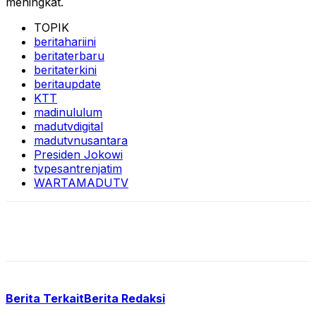
meningkat.
TOPIK
beritahariini
beritaterbaru
beritaterkini
beritaupdate
KTT
madinululum
madutvdigital
madutvnusantara
Presiden Jokowi
tvpesantrenjatim
WARTAMADUTV
Berita Terkait
Berita Redaksi