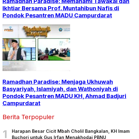
Ramadhan Paradise: Memahami Tawakal dan
Ikhtiar Bersama Prof. Muntahibun Nafis di
Pondok Pesantren MADU Campurdarat
Ramadhan Paradise: Menjaga Ukhuwah
Basyariyah, Islamiyah, dan Wathoniyah di
Pondok Pesantren MADU KH, Ahmad Badjuri
Campurdarat
Berita Terpopuler
1
Harapan Besar Cicit Mbah Cholil Bangkalan, KH Imam
Buchori untuk Gus Irfan Menakhodai PBNU