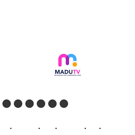
Follow social media kami di:
© 2026 - PT. Madinul Ulum Media Televisi Ummat Tulungagung, Jawa Timur
Profil Madu TV
Redaksi
Pedoman Siber
Kontak
Live Streaming