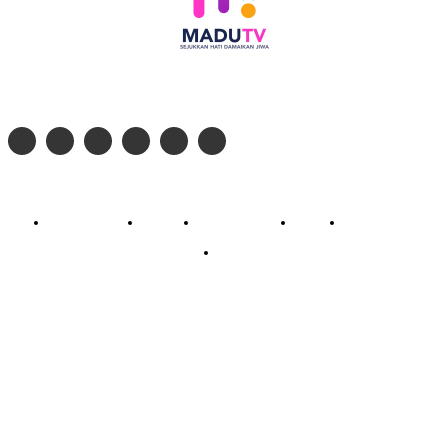
Follow social media kami di:
© 2026 - PT. Madinul Ulum Media Televisi Ummat Tulungagung, Jawa Timur
Profil Madu TV
Redaksi
Pedoman Siber
Kontak
Live Streaming
PodCast