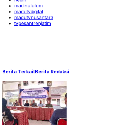
madinululum
madutvdigital
madutvnusantara
tvpesantrenjatim
Berita Terkait
Berita Redaksi