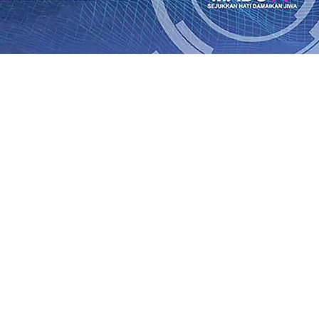
Rp1 Miliar
08 Agu 2026
•
Sebut Pemkot Kediri Arogan Soal
i Banding
07 Agu 2026
•
Perkuat Hubungan Dengan 17 De
diri Perkuat Sinergi dengan Media Kenalkan Wajah Baru JKN
 di Datangkan Perkuat Untuk Super League 2026/2027
06 A
daya
06 Agu 2026
•
ITS Perkenalkan Pupuk Probiotik Berba
gan Petani, PG Pesantren Baru Sukses Menggiling Tebu 4 
onal 2026
06 Agu 2026
•
Jumlah Rekening dan Nominal Si
Rp1 Miliar
08 Agu 2026
•
Sebut Pemkot Kediri Arogan Soal
i Banding
07 Agu 2026
•
Perkuat Hubungan Dengan 17 De
diri Perkuat Sinergi dengan Media Kenalkan Wajah Baru JKN
 di Datangkan Perkuat Untuk Super League 2026/2027
06 A
daya
06 Agu 2026
•
ITS Perkenalkan Pupuk Probiotik Berba
gan Petani, PG Pesantren Baru Sukses Menggiling Tebu 4 
onal 2026
06 Agu 2026
•
Jumlah Rekening dan Nominal Si