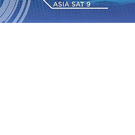
 TPA Pojok, Pengugat dan Saroja: Banding atau Kasasi,
sa Sekitar, PT SGN MKSO Kebun Dhoho Kembali
: Lebih Informatif, Lebih Fleksibel, dan Berkelanjutan
gu 2026
•
KAI Daop 7 Madiun Salurkan Bantuan TJSL
sis Grafenik Karbon, Hasil Panen Jagung di Mojokerto
Juta Kuintal di Hari ke-75
06 Agu 2026
•
Bangga, Mas
mpanan di Jawa Timur Terus Bertumbuh, menunjukan
 TPA Pojok, Pengugat dan Saroja: Banding atau Kasasi,
sa Sekitar, PT SGN MKSO Kebun Dhoho Kembali
: Lebih Informatif, Lebih Fleksibel, dan Berkelanjutan
gu 2026
•
KAI Daop 7 Madiun Salurkan Bantuan TJSL
sis Grafenik Karbon, Hasil Panen Jagung di Mojokerto
Juta Kuintal di Hari ke-75
06 Agu 2026
•
Bangga, Mas
mpanan di Jawa Timur Terus Bertumbuh, menunjukan