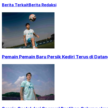
Berita Terkait
Berita Redaksi
Pemain Pemain Baru Persik Kediri Terus di Dat