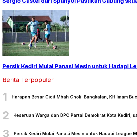
Sergio Castel dari Spanyol Pastikan Gabung sku
Persik Kediri Mulai Panasi Mesin untuk Hadapi
Berita Terpopuler
1
Harapan Besar Cicit Mbah Cholil Bangkalan, KH Imam Bu
2
Keseruan Warga dan DPC Partai Demokrat Kota Kediri, sa
3
Persik Kediri Mulai Panasi Mesin untuk Hadapi League