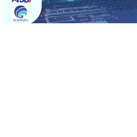
Trending
Rumah dan 6 Kendaraan Ludes Terbakar, Kerugian Capai 
Warga Tak Akan Gentar!, Pemkot “Kekeh” Dengan Mater
Salurkan Bantuan Gula
07 Agu 2026
•
BPJS Kesehatan Ke
07 Agu 2026
•
Pemain Pemain Baru Persik Kediri Terus
Rp123 Juta untuk Pendidikan, Sosial, dan Pelestarian Bu
Tembus 18 Ton/Ha
06 Agu 2026
•
Perkuat Kemitraan Den
Dhito Beri Beasiswa Siswa Peraih Medali Emas LKS Nasi
Kuatnya Basis Menabung Nasabah
06 Agu 2026
•
Rumah dan 6 Kendaraan Ludes Terbakar, Kerugian Capai 
Warga Tak Akan Gentar!, Pemkot “Kekeh” Dengan Mater
Salurkan Bantuan Gula
07 Agu 2026
•
BPJS Kesehatan Ke
07 Agu 2026
•
Pemain Pemain Baru Persik Kediri Terus
Rp123 Juta untuk Pendidikan, Sosial, dan Pelestarian Bu
Tembus 18 Ton/Ha
06 Agu 2026
•
Perkuat Kemitraan Den
Dhito Beri Beasiswa Siswa Peraih Medali Emas LKS Nasi
Kuatnya Basis Menabung Nasabah
06 Agu 2026
•