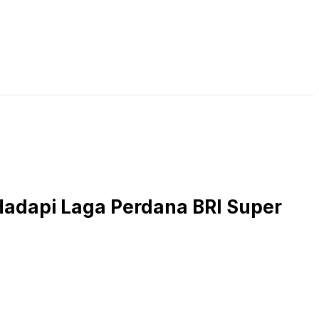
LIVE STREAMING
PODCAST
KAJIAN ISLAM
 Hadapi Laga Perdana BRI Super