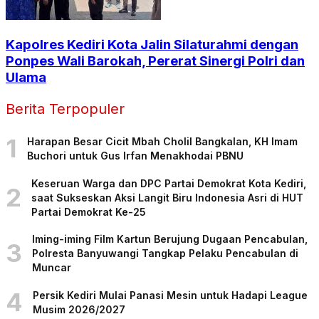
Kapolres Kediri Kota Jalin Silaturahmi dengan
Ponpes Wali Barokah, Pererat Sinergi Polri dan
Ulama
Berita Terpopuler
1
Harapan Besar Cicit Mbah Cholil Bangkalan, KH Imam
Buchori untuk Gus Irfan Menakhodai PBNU
Keseruan Warga dan DPC Partai Demokrat Kota Kediri,
2
saat Sukseskan Aksi Langit Biru Indonesia Asri di HUT
Partai Demokrat Ke-25
Iming-iming Film Kartun Berujung Dugaan Pencabulan,
3
Polresta Banyuwangi Tangkap Pelaku Pencabulan di
Muncar
4
Persik Kediri Mulai Panasi Mesin untuk Hadapi League
Musim 2026/2027