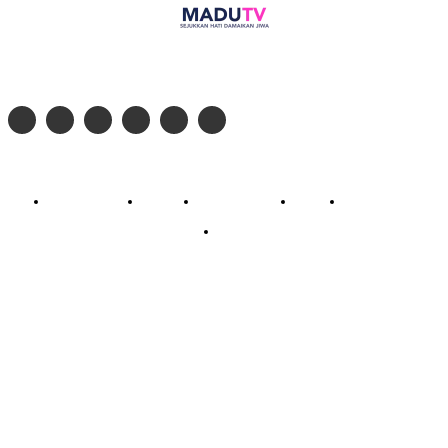
Follow social media kami di:
© 2026 - PT. Madinul Ulum Media Televisi Ummat Tulungagung, Jawa Timur
Profil Madu TV
Redaksi
Pedoman Siber
Kontak
Live Streaming
PodCast