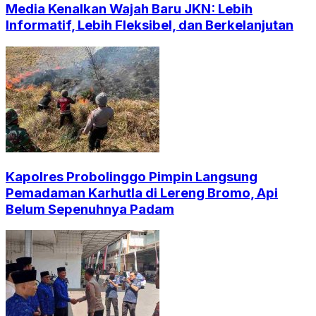
Media Kenalkan Wajah Baru JKN: Lebih
Informatif, Lebih Fleksibel, dan Berkelanjutan
Kapolres Probolinggo Pimpin Langsung
Pemadaman Karhutla di Lereng Bromo, Api
Belum Sepenuhnya Padam