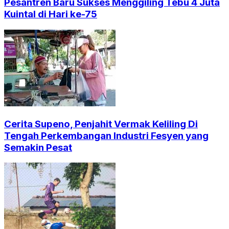
Pesantren Baru Sukses Menggiling Tebu 4 Juta
Kuintal di Hari ke-75
Cerita Supeno, Penjahit Vermak Keliling Di
Tengah Perkembangan Industri Fesyen yang
Semakin Pesat