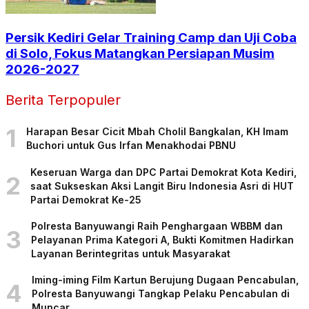
Persik Kediri Gelar Training Camp dan Uji Coba
di Solo, Fokus Matangkan Persiapan Musim
2026-2027
Berita Terpopuler
1
Harapan Besar Cicit Mbah Cholil Bangkalan, KH Imam
Buchori untuk Gus Irfan Menakhodai PBNU
Keseruan Warga dan DPC Partai Demokrat Kota Kediri,
2
saat Sukseskan Aksi Langit Biru Indonesia Asri di HUT
Partai Demokrat Ke-25
Polresta Banyuwangi Raih Penghargaan WBBM dan
3
Pelayanan Prima Kategori A, Bukti Komitmen Hadirkan
Layanan Berintegritas untuk Masyarakat
Iming-iming Film Kartun Berujung Dugaan Pencabulan,
4
Polresta Banyuwangi Tangkap Pelaku Pencabulan di
Muncar