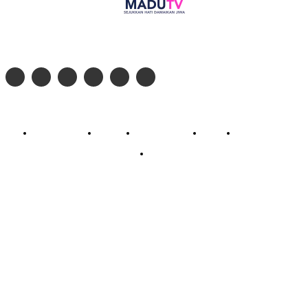
Follow social media kami di:
© 2026 - PT. Madinul Ulum Media Televisi Ummat Tulungagung, Jawa Timur
Profil Madu TV
Redaksi
Pedoman Siber
Kontak
Live Streaming
PodCast