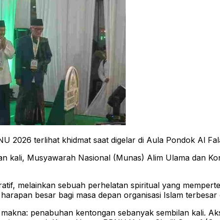
26 terlihat khidmat saat digelar di Aula Pondok Al Fala
an kali, Musyawarah Nasional (Munas) Alim Ulama dan Ko
ratif, melainkan sebuah perhelatan spiritual yang memper
arapan besar bagi masa depan organisasi Islam terbesar di
t makna: penabuhan kentongan sebanyak sembilan kali. Aks