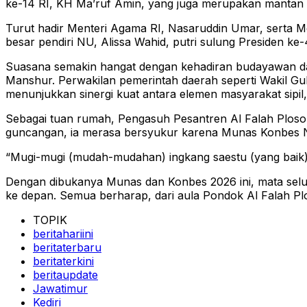
ke-14 RI, KH Ma’ruf Amin, yang juga merupakan mantan
Turut hadir Menteri Agama RI, Nasaruddin Umar, serta M
besar pendiri NU, Alissa Wahid, putri sulung Presiden ke
Suasana semakin hangat dengan kehadiran budayawan da
Manshur. Perwakilan pemerintah daerah seperti Wakil Gub
menunjukkan sinergi kuat antara elemen masyarakat sipil
Sebagai tuan rumah, Pengasuh Pesantren Al Falah Ploso
guncangan, ia merasa bersyukur karena Munas Konbes 
“Mugi-mugi (mudah-mudahan) ingkang saestu (yang baik)
Dengan dibukanya Munas dan Konbes 2026 ini, mata selu
ke depan. Semua berharap, dari aula Pondok Al Falah Pl
TOPIK
beritahariini
beritaterbaru
beritaterkini
beritaupdate
Jawatimur
Kediri