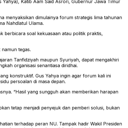
s Yahya), Katib Aam Said Asrori, Gubernur Jawa Timur
 menyaksikan dimulainya forum strategis lima tahunan
ma Nahdlatul Ulama.
erbicara soal kekuasaan atau politik praktis,
t namun tegas.
 jajaran Tanfidziyah maupun Syuriyah, dapat mengakhiri
kah organisasi senantiasa diridhai.
konstruktif. Gus Yahya ingin agar forum kali ini
sidu persoalan di masa depan.
asnya. “Hasil yang sungguh akan memberikan harapan
apkan tetap menjadi penyejuk dan pemberi solusi, bukan
rhatian terhadap peran NU. Tampak hadir Wakil Presiden