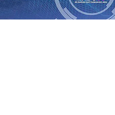
an Saroja: Banding atau Kasasi, Warga Tak Akan Gentar!,
SO Kebun Dhoho Kembali Salurkan Bantuan Gula
07 Agu 
Fleksibel, dan Berkelanjutan
07 Agu 2026
•
Pemain Pemain 
iun Salurkan Bantuan TJSL Rp123 Juta untuk Pendidikan, 
 Hasil Panen Jagung di Mojokerto Tembus 18 Ton/Ha
06 A
i Hari ke-75
06 Agu 2026
•
Bangga, Mas Dhito Beri Beasis
 Timur Terus Bertumbuh, menunjukan Kuatnya Basis Me
nian Bagi Petani
06 Agu 2026
•
an Saroja: Banding atau Kasasi, Warga Tak Akan Gentar!,
SO Kebun Dhoho Kembali Salurkan Bantuan Gula
07 Agu 
Fleksibel, dan Berkelanjutan
07 Agu 2026
•
Pemain Pemain 
iun Salurkan Bantuan TJSL Rp123 Juta untuk Pendidikan, 
 Hasil Panen Jagung di Mojokerto Tembus 18 Ton/Ha
06 A
i Hari ke-75
06 Agu 2026
•
Bangga, Mas Dhito Beri Beasis
 Timur Terus Bertumbuh, menunjukan Kuatnya Basis Me
nian Bagi Petani
06 Agu 2026
•