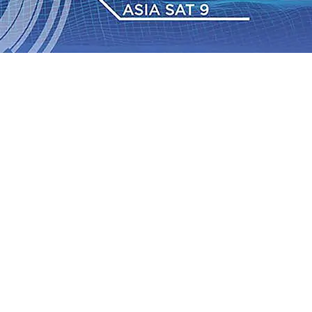
 Pemkot “Kekeh” Dengan Materi Banding
07 Agu 2026
•
2026
•
BPJS Kesehatan Kediri Perkuat Sinergi dengan
Baru Persik Kediri Terus di Datangkan Perkuat Untuk
Sosial, dan Pelestarian Budaya
06 Agu 2026
•
ITS
gu 2026
•
Perkuat Kemitraan Dengan Petani, PG
wa Siswa Peraih Medali Emas LKS Nasional 2026
06 Agu
nabung Nasabah
06 Agu 2026
•
Dukung Peningkatan
 Pemkot “Kekeh” Dengan Materi Banding
07 Agu 2026
•
2026
•
BPJS Kesehatan Kediri Perkuat Sinergi dengan
Baru Persik Kediri Terus di Datangkan Perkuat Untuk
Sosial, dan Pelestarian Budaya
06 Agu 2026
•
ITS
gu 2026
•
Perkuat Kemitraan Dengan Petani, PG
wa Siswa Peraih Medali Emas LKS Nasional 2026
06 Agu
nabung Nasabah
06 Agu 2026
•
Dukung Peningkatan