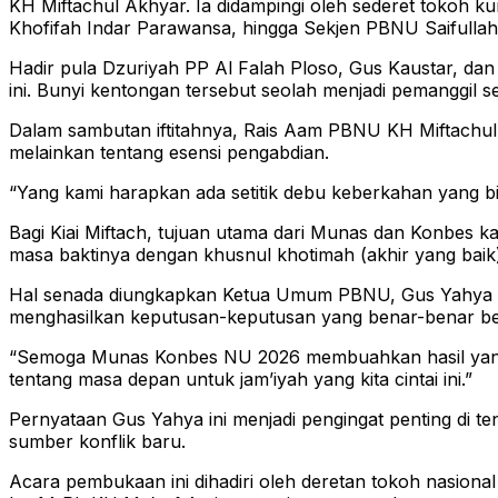
KH Miftachul Akhyar. Ia didampingi oleh sederet tokoh 
Khofifah Indar Parawansa, hingga Sekjen PBNU Saifullah 
Hadir pula Dzuriyah PP Al Falah Ploso, Gus Kaustar, d
ini. Bunyi kentongan tersebut seolah menjadi pemanggil
Dalam sambutan iftitahnya, Rais Aam PBNU KH Miftachul A
melainkan tentang esensi pengabdian.
“Yang kami harapkan ada setitik debu keberkahan yang bi
Bagi Kiai Miftach, tujuan utama dari Munas dan Konbes ka
masa baktinya dengan khusnul khotimah (akhir yang baik)
Hal senada diungkapkan Ketua Umum PBNU, Gus Yahya Chol
menghasilkan keputusan-keputusan yang benar-benar ber
“Semoga Munas Konbes NU 2026 membuahkan hasil yang m
tentang masa depan untuk jam’iyah yang kita cintai ini.”
Pernyataan Gus Yahya ini menjadi pengingat penting di te
sumber konflik baru.
Acara pembukaan ini dihadiri oleh deretan tokoh nasion