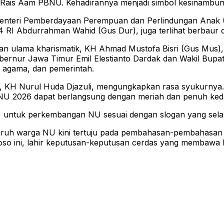
 Rais Aam PBNU. Kehadirannya menjadi simbol kesinambu
enteri Pemberdayaan Perempuan dan Perlindungan Anak (PP
-4 RI Abdurrahman Wahid (Gus Dur), juga terlihat berbaur 
n ulama kharismatik, KH Ahmad Mustofa Bisri (Gus Mus)
ernur Jawa Timur Emil Elestianto Dardak dan Wakil Bupati
, agama, dan pemerintah.
, KH Nurul Huda Djazuli, mengungkapkan rasa syukurnya. 
NU 2026 dapat berlangsung dengan meriah dan penuh ked
 untuk perkembangan NU sesuai dengan slogan yang selal
ruh warga NU kini tertuju pada pembahasan-pembahasan s
oso ini, lahir keputusan-keputusan cerdas yang membawa 