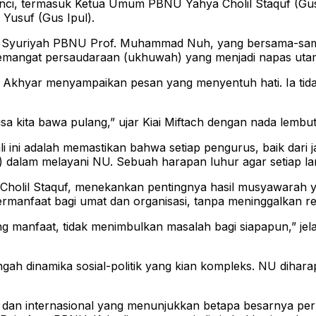
kunci, termasuk Ketua Umum PBNU Yahya Cholil Staquf (Gu
Yusuf (Gus Ipul).
an Syuriyah PBNU Prof. Muhammad Nuh, yang bersama-sama
 semangat persaudaraan (ukhuwah) yang menjadi napas uta
khyar menyampaikan pesan yang menyentuh hati. Ia tidak b
sa kita bawa pulang,” ujar Kiai Miftach dengan nada lembu
li ini adalah memastikan bahwa setiap pengurus, baik dari
 dalam melayani NU. Sebuah harapan luhur agar setiap lang
il Staquf, menekankan pentingnya hasil musyawarah yang 
manfaat bagi umat dan organisasi, tanpa meninggalkan re
anfaat, tidak menimbulkan masalah bagi siapapun,” jel
ngah dinamika sosial-politik yang kian kompleks. NU dihar
al dan internasional yang menunjukkan betapa besarnya pe