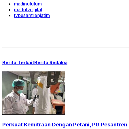
madinululum
madutvdigital
tvpesantrenjatim
Berita Terkait
Berita Redaksi
Perkuat Kemitraan Dengan Petani, PG Pesantren B