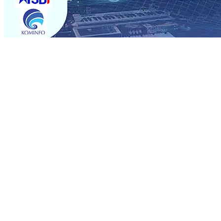
Trending
Sebut Pemkot Kediri Arogan Soal TPA Pojok, Pengugat d
Perkuat Hubungan Dengan 17 Desa Sekitar, PT SGN MK
Media Kenalkan Wajah Baru JKN: Lebih Informatif, Lebih 
Super League 2026/2027
06 Agu 2026
•
KAI Daop 7 Mad
Perkenalkan Pupuk Probiotik Berbasis Grafenik Karbon,
Pesantren Baru Sukses Menggiling Tebu 4 Juta Kuintal d
2026
•
Jumlah Rekening dan Nominal Simpanan di Jawa
Produksi, Mas Dhito Kembali Salurkan 216 Bantuan Perta
Sebut Pemkot Kediri Arogan Soal TPA Pojok, Pengugat d
Perkuat Hubungan Dengan 17 Desa Sekitar, PT SGN MK
Media Kenalkan Wajah Baru JKN: Lebih Informatif, Lebih 
Super League 2026/2027
06 Agu 2026
•
KAI Daop 7 Mad
Perkenalkan Pupuk Probiotik Berbasis Grafenik Karbon,
Pesantren Baru Sukses Menggiling Tebu 4 Juta Kuintal d
2026
•
Jumlah Rekening dan Nominal Simpanan di Jawa
Produksi, Mas Dhito Kembali Salurkan 216 Bantuan Perta