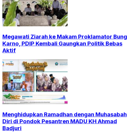
Megawati Ziarah ke Makam Proklamator Bung
Karno, PDIP Kembali Gaungkan Politik Bebas
Aktif
Menghidupkan Ramadhan dengan Muhasabah
Diri di Pondok Pesantren MADU KH Ahmad
Badjuri