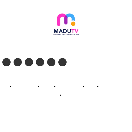
Follow social media kami di:
© 2026 - PT. Madinul Ulum Media Televisi Ummat Tulungagung, Jawa Timur
Profil Madu TV
Redaksi
Pedoman Siber
Kontak
Live Streaming
PodCast