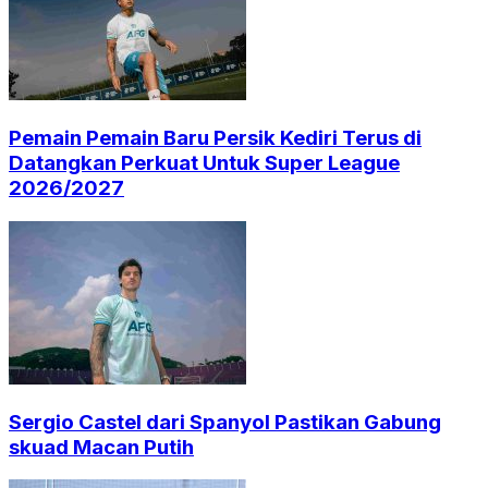
Pemain Pemain Baru Persik Kediri Terus di
Datangkan Perkuat Untuk Super League
2026/2027
Sergio Castel dari Spanyol Pastikan Gabung
skuad Macan Putih