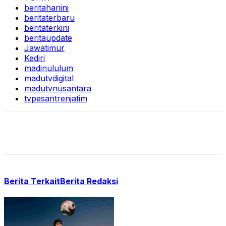
beritahariini
beritaterbaru
beritaterkini
beritaupdate
Jawatimur
Kediri
madinululum
madutvdigital
madutvnusantara
tvpesantrenjatim
Berita Terkait
Berita Redaksi