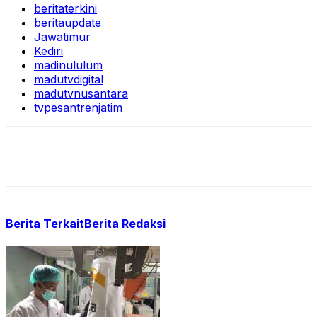
beritaterkini
beritaupdate
Jawatimur
Kediri
madinululum
madutvdigital
madutvnusantara
tvpesantrenjatim
Berita Terkait
Berita Redaksi