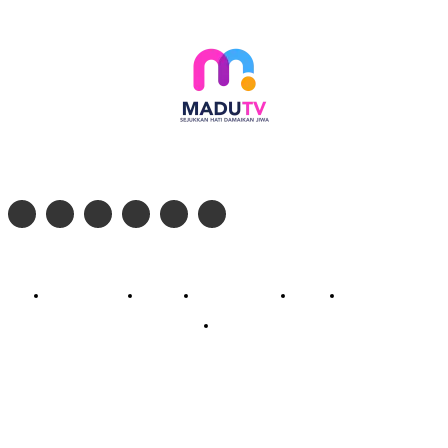
Follow social media kami di:
© 2026 - PT. Madinul Ulum Media Televisi Ummat Tulungagung, Jawa Timur
Profil Madu TV
Redaksi
Pedoman Siber
Kontak
Live Streaming
PodCast