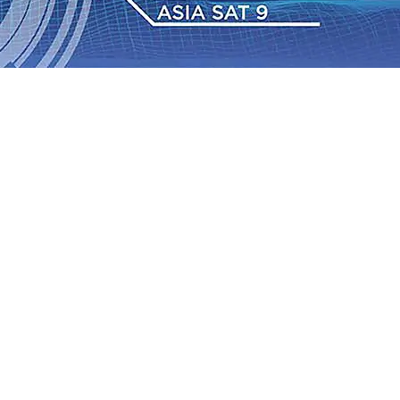
 Pemkot “Kekeh” Dengan Materi Banding
07 Agu 2026
•
2026
•
BPJS Kesehatan Kediri Perkuat Sinergi dengan
Baru Persik Kediri Terus di Datangkan Perkuat Untuk
Sosial, dan Pelestarian Budaya
06 Agu 2026
•
ITS
gu 2026
•
Perkuat Kemitraan Dengan Petani, PG
wa Siswa Peraih Medali Emas LKS Nasional 2026
06 Agu
nabung Nasabah
06 Agu 2026
•
Dukung Peningkatan
 Pemkot “Kekeh” Dengan Materi Banding
07 Agu 2026
•
2026
•
BPJS Kesehatan Kediri Perkuat Sinergi dengan
Baru Persik Kediri Terus di Datangkan Perkuat Untuk
Sosial, dan Pelestarian Budaya
06 Agu 2026
•
ITS
gu 2026
•
Perkuat Kemitraan Dengan Petani, PG
wa Siswa Peraih Medali Emas LKS Nasional 2026
06 Agu
nabung Nasabah
06 Agu 2026
•
Dukung Peningkatan