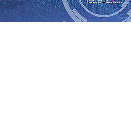
an Saroja: Banding atau Kasasi, Warga Tak Akan Gentar!,
SO Kebun Dhoho Kembali Salurkan Bantuan Gula
07 Agu 
Fleksibel, dan Berkelanjutan
07 Agu 2026
•
Pemain Pemain 
iun Salurkan Bantuan TJSL Rp123 Juta untuk Pendidikan, 
 Hasil Panen Jagung di Mojokerto Tembus 18 Ton/Ha
06 A
i Hari ke-75
06 Agu 2026
•
Bangga, Mas Dhito Beri Beasis
 Timur Terus Bertumbuh, menunjukan Kuatnya Basis Me
nian Bagi Petani
06 Agu 2026
•
an Saroja: Banding atau Kasasi, Warga Tak Akan Gentar!,
SO Kebun Dhoho Kembali Salurkan Bantuan Gula
07 Agu 
Fleksibel, dan Berkelanjutan
07 Agu 2026
•
Pemain Pemain 
iun Salurkan Bantuan TJSL Rp123 Juta untuk Pendidikan, 
 Hasil Panen Jagung di Mojokerto Tembus 18 Ton/Ha
06 A
i Hari ke-75
06 Agu 2026
•
Bangga, Mas Dhito Beri Beasis
 Timur Terus Bertumbuh, menunjukan Kuatnya Basis Me
nian Bagi Petani
06 Agu 2026
•