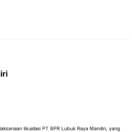
LIVE STREAMING
PODCAST
KAJIAN ISLAM
ri
ksanaan likuidasi PT BPR Lubuk Raya Mandiri, yang