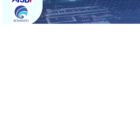
Trending
Sebut Pemkot Kediri Arogan Soal TPA Pojok, Pengugat d
Perkuat Hubungan Dengan 17 Desa Sekitar, PT SGN MK
Media Kenalkan Wajah Baru JKN: Lebih Informatif, Lebih 
Super League 2026/2027
06 Agu 2026
•
KAI Daop 7 Mad
Perkenalkan Pupuk Probiotik Berbasis Grafenik Karbon,
Pesantren Baru Sukses Menggiling Tebu 4 Juta Kuintal d
2026
•
Jumlah Rekening dan Nominal Simpanan di Jawa
Produksi, Mas Dhito Kembali Salurkan 216 Bantuan Perta
Sebut Pemkot Kediri Arogan Soal TPA Pojok, Pengugat d
Perkuat Hubungan Dengan 17 Desa Sekitar, PT SGN MK
Media Kenalkan Wajah Baru JKN: Lebih Informatif, Lebih 
Super League 2026/2027
06 Agu 2026
•
KAI Daop 7 Mad
Perkenalkan Pupuk Probiotik Berbasis Grafenik Karbon,
Pesantren Baru Sukses Menggiling Tebu 4 Juta Kuintal d
2026
•
Jumlah Rekening dan Nominal Simpanan di Jawa
Produksi, Mas Dhito Kembali Salurkan 216 Bantuan Perta