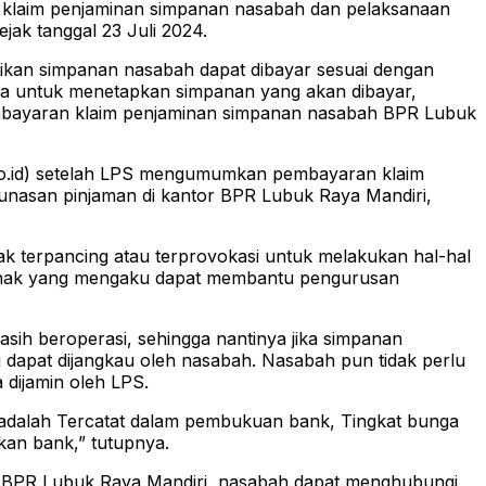
 klaim penjaminan simpanan nasabah dan pelaksanaan
jak tanggal 23 Juli 2024.
kan simpanan nasabah dapat dibayar sesuai dengan
nnya untuk menetapkan simpanan yang akan dibayar,
 pembayaran klaim penjaminan simpanan nasabah BPR Lubuk
.go.id) setelah LPS mengumumkan pembayaran klaim
lunasan pinjaman di kantor BPR Lubuk Raya Mandiri,
k terpancing atau terprovokasi untuk melakukan hal-hal
-pihak yang mengaku dapat membantu pengurusan
ih beroperasi, sehingga nantinya jika simpanan
dapat dijangkau oleh nasabah. Nasabah pun tidak perlu
dijamin oleh LPS.
 adalah Tercatat dalam pembukuan bank, Tingkat bunga
kan bank,” tutupnya.
si BPR Lubuk Raya Mandiri, nasabah dapat menghubungi