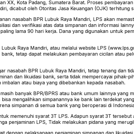
Nan XX, Kota Padang, Sumatera Barat. Proses pembayaran
iri, dicabut oleh Otoritas Jasa Keuangan (OJK) terhitung se
anan nasabah BPR Lubuk Raya Mandiri, LPS akan memasti
iasi dan verifikasi atas data simpanan dan informasi lai
LPS paling lama 90 hari kerja. Dana yang digunakan untuk
R Lubuk Raya Mandiri, atau melalui website LPS (www.lps
 bank, tetap dapat melakukan pembayaran cicilan atau pe
r nasabah BPR Lubuk Raya Mandiri, tetap tenang dan tida
inan dan likuidasi bank, serta tidak mempercayai pihak
 imbalan atau biaya yang dibebankan kepada nasabah.
a masih banyak BPR/BPRS atau bank umum lainnya yang mas
isa mengalihkan simpanannya ke bank lain terdekat yang 
na simpanan di semua bank yang beroperasi di Indonesia 
ntuk memenuhi syarat 3T LPS. Adapun syarat 3T tersebut
bunga penjaminan LPS, Tidak melakukan pidana yang merugi
kait dengan pelaksanaan penjaminan simpanan dan likuida