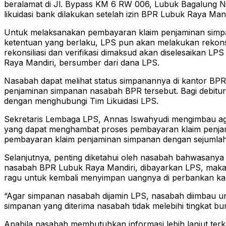
beralamat di Jl. Bypass KM 6 RW 006, Lubuk Bagalung 
likuidasi bank dilakukan setelah izin BPR Lubuk Raya Mand
Untuk melaksanakan pembayaran klaim penjaminan simp
ketentuan yang berlaku, LPS pun akan melakukan rekonsil
rekonsiliasi dan verifikasi dimaksud akan diselesaikan 
Raya Mandiri, bersumber dari dana LPS.
Nasabah dapat melihat status simpanannya di kantor BP
penjaminan simpanan nasabah BPR tersebut. Bagi debitur
dengan menghubungi Tim Likuidasi LPS.
Sekretaris Lembaga LPS, Annas Iswahyudi mengimbau aga
yang dapat menghambat proses pembayaran klaim penjam
pembayaran klaim penjaminan simpanan dengan sejumlah
Selanjutnya, penting diketahui oleh nasabah bahwasany
nasabah BPR Lubuk Raya Mandiri, dibayarkan LPS, maka b
ragu untuk kembali menyimpan uangnya di perbankan kare
“Agar simpanan nasabah dijamin LPS, nasabah diimbau u
simpanan yang diterima nasabah tidak melebihi tingkat 
Apabila nasabah membutuhkan informasi lebih lanjut ter