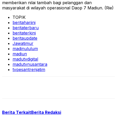
memberikan nilai tambah bagi pelanggan dan
masyarakat di wilayah operasional Daop 7 Madiun. (Rie)
TOPIK
beritahariini
beritaterbaru
beritaterkini
beritaupdate
Jawatimur
madinululum
madiun
madutvdigital
madutvnusantara
tvpesantrenjatim
Berita Terkait
Berita Redaksi