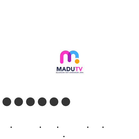
Follow social media kami di:
© 2026 - PT. Madinul Ulum Media Televisi Ummat Tulungagung, Jawa Timur
Profil Madu TV
Redaksi
Pedoman Siber
Kontak
Live Streaming
PodCast