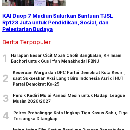
KAI Daop 7 Madiun Salurkan Bantuan TJSL
Rp123 Juta untuk Pendidikan, Sosial, dan
Pelestarian Budaya
Berita Terpopuler
1
Harapan Besar Cicit Mbah Cholil Bangkalan, KH Imam
Buchori untuk Gus Irfan Menakhodai PBNU
Keseruan Warga dan DPC Partai Demokrat Kota Kediri,
2
saat Sukseskan Aksi Langit Biru Indonesia Asri di HUT
Partai Demokrat Ke-25
3
Persik Kediri Mulai Panasi Mesin untuk Hadapi League
Musim 2026/2027
4
Polres Probolinggo Kota Ungkap Tiga Kasus Sabu, Tiga
Tersangka Ditangkap
Iming-iming Film Kartun Berujung Dugaan Pencabulan,