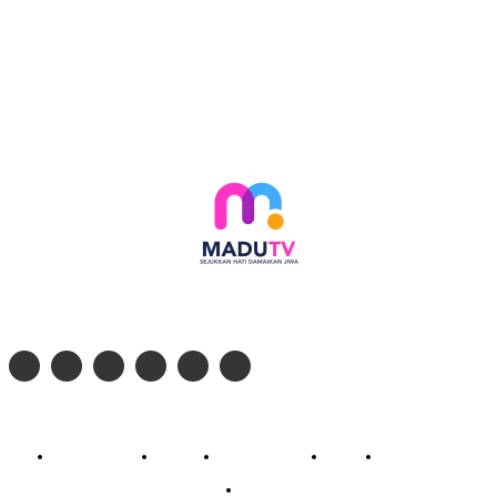
Follow social media kami di:
© 2026 - PT. Madinul Ulum Media Televisi Ummat Tulungagung, Jawa Timur
Profil Madu TV
Redaksi
Pedoman Siber
Kontak
Live Streaming
PodCast