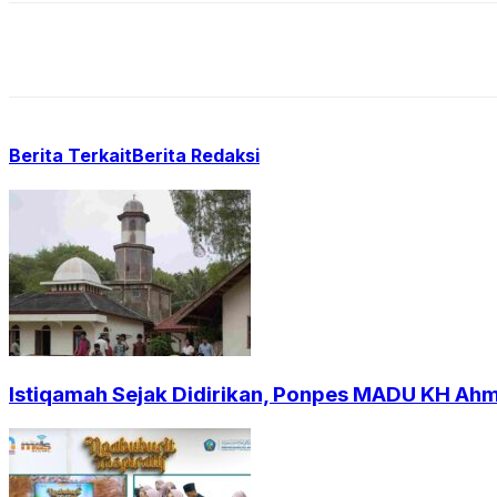
Berita Terkait
Berita Redaksi
Istiqamah Sejak Didirikan, Ponpes MADU KH Ahm