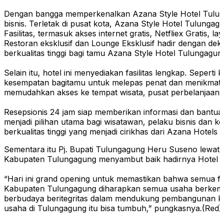
Dengan bangga memperkenalkan Azana Style Hotel Tulung
bisnis. Terletak di pusat kota, Azana Style Hotel Tulung
Fasilitas, termasuk akses internet gratis, Netfliex Gra
Restoran eksklusif dan Lounge Eksklusif hadir dengan dek
berkualitas tinggi bagi tamu Azana Style Hotel Tulungagu
Selain itu, hotel ini menyediakan fasilitas lengkap. Se
kesempatan bagitamu untuk melepas penat dan menikmati 
memudahkan akses ke tempat wisata, pusat perbelanjaan d
Resepsionis 24 jam siap memberikan informasi dan bantu
menjadi pilihan utama bagi wisatawan, pelaku bisnis dan
berkualitas tinggi yang menjadi cirikhas dari Azana Hot
Sementara itu Pj. Bupati Tulungagung Heru Suseno lewat
Kabupaten Tulungagung menyambut baik hadirnya Hotel Aza
“Hari ini grand opening untuk memastikan bahwa semua fas
Kabupaten Tulungagung diharapkan semua usaha berkemb
berbudaya beritegritas dalam mendukung pembangunan 
usaha di Tulungagung itu bisa tumbuh,” pungkasnya.(Red