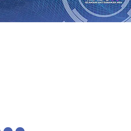
lkan Wajah Baru JKN: Lebih Informatif, Lebih Fleksibel, 
League 2026/2027
06 Agu 2026
•
KAI Daop 7 Madiun Salurk
Pupuk Probiotik Berbasis Grafenik Karbon, Hasil Panen 
ses Menggiling Tebu 4 Juta Kuintal di Hari ke-75
06 Agu 
ekening dan Nominal Simpanan di Jawa Timur Terus Ber
Kembali Salurkan 216 Bantuan Pertanian Bagi Petani
06 A
enuhnya Padam
05 Agu 2026
•
Sergio Castel dari Spanyol 
lkan Wajah Baru JKN: Lebih Informatif, Lebih Fleksibel, 
League 2026/2027
06 Agu 2026
•
KAI Daop 7 Madiun Salurk
Pupuk Probiotik Berbasis Grafenik Karbon, Hasil Panen 
ses Menggiling Tebu 4 Juta Kuintal di Hari ke-75
06 Agu 
ekening dan Nominal Simpanan di Jawa Timur Terus Ber
Kembali Salurkan 216 Bantuan Pertanian Bagi Petani
06 A
enuhnya Padam
05 Agu 2026
•
Sergio Castel dari Spanyol 