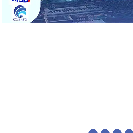
Trending
BPJS Kesehatan Kediri Perkuat Sinergi dengan Media Kena
Persik Kediri Terus di Datangkan Perkuat Untuk Super 
dan Pelestarian Budaya
06 Agu 2026
•
ITS Perkenalkan 
Perkuat Kemitraan Dengan Petani, PG Pesantren Baru Suk
Medali Emas LKS Nasional 2026
06 Agu 2026
•
Jumlah R
06 Agu 2026
•
Dukung Peningkatan Produksi, Mas Dhito 
Pemadaman Karhutla di Lereng Bromo, Api Belum Sep
BPJS Kesehatan Kediri Perkuat Sinergi dengan Media Kena
Persik Kediri Terus di Datangkan Perkuat Untuk Super 
dan Pelestarian Budaya
06 Agu 2026
•
ITS Perkenalkan 
Perkuat Kemitraan Dengan Petani, PG Pesantren Baru Suk
Medali Emas LKS Nasional 2026
06 Agu 2026
•
Jumlah R
06 Agu 2026
•
Dukung Peningkatan Produksi, Mas Dhito 
Pemadaman Karhutla di Lereng Bromo, Api Belum Sep