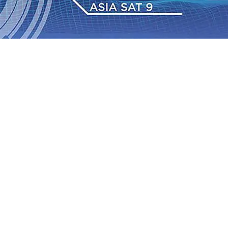
dan Berkelanjutan
07 Agu 2026
•
Pemain Pemain Baru
an Bantuan TJSL Rp123 Juta untuk Pendidikan, Sosial,
Jagung di Mojokerto Tembus 18 Ton/Ha
06 Agu 2026
•
2026
•
Bangga, Mas Dhito Beri Beasiswa Siswa Peraih
tumbuh, menunjukan Kuatnya Basis Menabung Nasabah
gu 2026
•
Kapolres Probolinggo Pimpin Langsung
Pastikan Gabung skuad Macan Putih
05 Agu 2026
•
dan Berkelanjutan
07 Agu 2026
•
Pemain Pemain Baru
an Bantuan TJSL Rp123 Juta untuk Pendidikan, Sosial,
Jagung di Mojokerto Tembus 18 Ton/Ha
06 Agu 2026
•
2026
•
Bangga, Mas Dhito Beri Beasiswa Siswa Peraih
tumbuh, menunjukan Kuatnya Basis Menabung Nasabah
gu 2026
•
Kapolres Probolinggo Pimpin Langsung
Pastikan Gabung skuad Macan Putih
05 Agu 2026
•