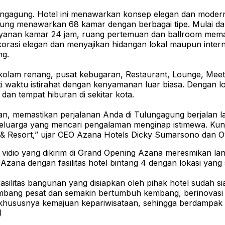
agung. Hotel ini menawarkan konsep elegan dan modern, m
agung menawarkan 68 kamar dengan berbagai tipe. Mulai dar
tis, layanan kamar 24 jam, ruang pertemuan dan ballroom 
orasi elegan dan menyajikan hidangan lokal maupun internas
ng.
perti kolam renang, pusat kebugaran, Restaurant, Lounge, 
waktu istirahat dengan kenyamanan luar biasa. Dengan lok
an tempat hiburan di sekitar kota.
an, memastikan perjalanan Anda di Tulungagung berjalan 
 keluarga yang mencari pengalaman menginap istimewa. Kunj
els & Resort,” ujar CEO Azana Hotels Dicky Sumarsono dan 
 vidio yang dikirim di Grand Opening Azana meresmikan l
na dengan fasilitas hotel bintang 4 dengan lokasi yang s
ilitas bangunan yang disiapkan oleh pihak hotel sudah sia
ang pesat dan semakin bertumbuh kembang, berinovasi d
khususnya kemajuan kepariwisataan, sehingga berdampak
)