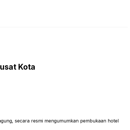
LIVE STREAMING
PODCAST
KAJIAN ISLAM
usat Kota
gagung, secara resmi mengumumkan pembukaan hotel