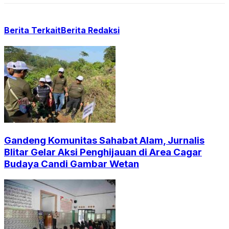
Berita Terkait
Berita Redaksi
Gandeng Komunitas Sahabat Alam, Jurnalis
Blitar Gelar Aksi Penghijauan di Area Cagar
Budaya Candi Gambar Wetan