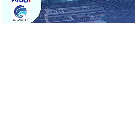
Trending
Musancap PKB Kabupaten Blitar Diikuti 1.500 Kader, Bid
Paspor Akhir Pekan
08 Agu 2026
•
KA BIAS Relasi Madi
Permohonan Maaf
08 Agu 2026
•
Rumah dan 6 Kendaraa
dan Saroja: Banding atau Kasasi, Warga Tak Akan Genta
MKSO Kebun Dhoho Kembali Salurkan Bantuan Gula
07 
Fleksibel, dan Berkelanjutan
07 Agu 2026
•
Pemain Pemai
Madiun Salurkan Bantuan TJSL Rp123 Juta untuk Pendidi
Hasil Panen Jagung di Mojokerto Tembus 18 Ton/Ha
06 
Musancap PKB Kabupaten Blitar Diikuti 1.500 Kader, Bid
Paspor Akhir Pekan
08 Agu 2026
•
KA BIAS Relasi Madi
Permohonan Maaf
08 Agu 2026
•
Rumah dan 6 Kendaraa
dan Saroja: Banding atau Kasasi, Warga Tak Akan Genta
MKSO Kebun Dhoho Kembali Salurkan Bantuan Gula
07 
Fleksibel, dan Berkelanjutan
07 Agu 2026
•
Pemain Pemai
Madiun Salurkan Bantuan TJSL Rp123 Juta untuk Pendidi
Hasil Panen Jagung di Mojokerto Tembus 18 Ton/Ha
06 