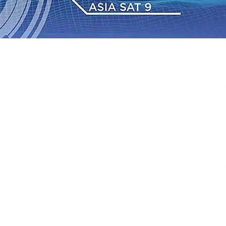
 dan Hari Jadi ke-702 Blitar, Imigrasi Buka Layanan
n Sejumlah KA Terlambat, KAI Daop 7 Madiun Sampaikan
•
Sebut Pemkot Kediri Arogan Soal TPA Pojok, Pengugat
Perkuat Hubungan Dengan 17 Desa Sekitar, PT SGN
 Media Kenalkan Wajah Baru JKN: Lebih Informatif, Lebih
Super League 2026/2027
06 Agu 2026
•
KAI Daop 7
rkenalkan Pupuk Probiotik Berbasis Grafenik Karbon,
 dan Hari Jadi ke-702 Blitar, Imigrasi Buka Layanan
n Sejumlah KA Terlambat, KAI Daop 7 Madiun Sampaikan
•
Sebut Pemkot Kediri Arogan Soal TPA Pojok, Pengugat
Perkuat Hubungan Dengan 17 Desa Sekitar, PT SGN
 Media Kenalkan Wajah Baru JKN: Lebih Informatif, Lebih
Super League 2026/2027
06 Agu 2026
•
KAI Daop 7
rkenalkan Pupuk Probiotik Berbasis Grafenik Karbon,