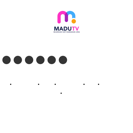
Follow social media kami di:
© 2026 - PT. Madinul Ulum Media Televisi Ummat Tulungagung, Jawa Timur
Profil Madu TV
Redaksi
Pedoman Siber
Kontak
Live Streaming
PodCast