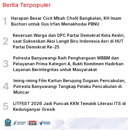
Berita Terpopuler
1
Harapan Besar Cicit Mbah Cholil Bangkalan, KH Imam
Buchori untuk Gus Irfan Menakhodai PBNU
Keseruan Warga dan DPC Partai Demokrat Kota Kediri,
2
saat Sukseskan Aksi Langit Biru Indonesia Asri di HUT
Partai Demokrat Ke-25
Polresta Banyuwangi Raih Penghargaan WBBM dan
3
Pelayanan Prima Kategori A, Bukti Komitmen Hadirkan
Layanan Berintegritas untuk Masyarakat
Iming-iming Film Kartun Berujung Dugaan Pencabulan,
4
Polresta Banyuwangi Tangkap Pelaku Pencabulan di
Muncar
5
LITFEST 2026 Jadi Puncak KKN Tematik Literasi ITS di
Kedunganyar Gresik