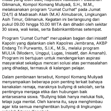
Gilimanuk, Kompol Komang Muliyadi, S.H., M.M.,
melaksanakan program “Jumat Curhat” pada Jumat
(24/1) di Madrasah Aliah (M.A) Almubarok, Lingkungan
Asih Timur, Gilimanuk. Kegiatan ini berlangsung dari
pukul 09.00 hingga 10.00 WITA dan dihadiri oleh sekitar
30 siswa, wali kelas, serta Babinkamtibmas setempat.
Program “Jumat Curhat” merupakan bagian dari inisiatif
Kapolri yang dijalankan oleh Kapolres Jembrana, AKBP
Endang Tri Purwanto, S.I.K., M.Si., melalui program
MULIA (Modern, Unggul, Lugas, Inisiatif, dan Amanah).
Program ini bertujuan untuk mendengarkan aspirasi
masyarakat sekaligus mencari solusi atas permasalahan
yang dihadapi, termasuk di kalangan pelajar.
Dalam pembinaan tersebut, Kompol Komang Muliyadi
menyampaikan beberapa poin penting terkait bahaya
kenakalan remaja, maraknya bullying di sekolah, serta
pentingnya menjaga etika dan hubungan baik
antarsesama siswa. “Bullying tidak hanya melukai fisik,
tetapi juga mental. Oleh karena itu, saya menghimbau
agar kita semua menghentikan bullying di lingkungan