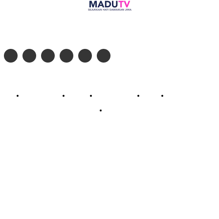
Follow social media kami di:
© 2026 - PT. Madinul Ulum Media Televisi Ummat Tulungagung, Jawa Timur
Profil Madu TV
Redaksi
Pedoman Siber
Kontak
Live Streaming
PodCast