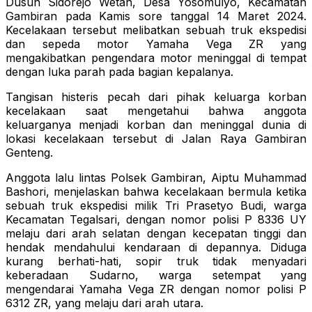
Dusun Sidorejo Wetan, Desa Yosomulyo, Kecamatan
Gambiran pada Kamis sore tanggal 14 Maret 2024.
Kecelakaan tersebut melibatkan sebuah truk ekspedisi
dan sepeda motor Yamaha Vega ZR yang
mengakibatkan pengendara motor meninggal di tempat
dengan luka parah pada bagian kepalanya.
Tangisan histeris pecah dari pihak keluarga korban
kecelakaan saat mengetahui bahwa anggota
keluarganya menjadi korban dan meninggal dunia di
lokasi kecelakaan tersebut di Jalan Raya Gambiran
Genteng.
Anggota lalu lintas Polsek Gambiran, Aiptu Muhammad
Bashori, menjelaskan bahwa kecelakaan bermula ketika
sebuah truk ekspedisi milik Tri Prasetyo Budi, warga
Kecamatan Tegalsari, dengan nomor polisi P 8336 UY
melaju dari arah selatan dengan kecepatan tinggi dan
hendak mendahului kendaraan di depannya. Diduga
kurang berhati-hati, sopir truk tidak menyadari
keberadaan Sudarno, warga setempat yang
mengendarai Yamaha Vega ZR dengan nomor polisi P
6312 ZR, yang melaju dari arah utara.