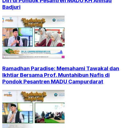
Diri di Pondok Pesantren MADU KH Ahmad
Badjuri
Ramadhan Paradise: Memahami Tawakal dan
Ikhtiar Bersama Prof. Muntahibun Nafis di
Pondok Pesantren MADU Campurdarat