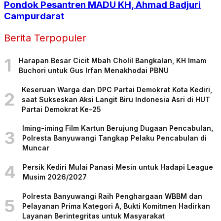
Pondok Pesantren MADU KH, Ahmad Badjuri
Campurdarat
Berita Terpopuler
1
Harapan Besar Cicit Mbah Cholil Bangkalan, KH Imam
Buchori untuk Gus Irfan Menakhodai PBNU
Keseruan Warga dan DPC Partai Demokrat Kota Kediri,
2
saat Sukseskan Aksi Langit Biru Indonesia Asri di HUT
Partai Demokrat Ke-25
Iming-iming Film Kartun Berujung Dugaan Pencabulan,
3
Polresta Banyuwangi Tangkap Pelaku Pencabulan di
Muncar
4
Persik Kediri Mulai Panasi Mesin untuk Hadapi League
Musim 2026/2027
Polresta Banyuwangi Raih Penghargaan WBBM dan
5
Pelayanan Prima Kategori A, Bukti Komitmen Hadirkan
Layanan Berintegritas untuk Masyarakat